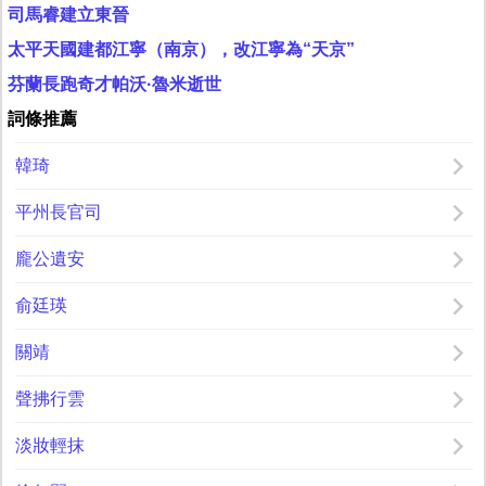
司馬睿建立東晉
太平天國建都江寧（南京），改江寧為“天京”
芬蘭長跑奇才帕沃·魯米逝世
詞條推薦
韓琦
平州長官司
龐公遺安
俞廷瑛
關靖
聲拂行雲
淡妝輕抹