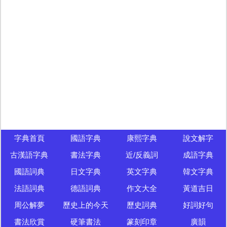
字典首頁
國語字典
康熙字典
說文解字
古漢語字典
書法字典
近/反義詞
成語字典
國語詞典
日文字典
英文字典
韓文字典
法語詞典
德語詞典
作文大全
黃道吉日
周公解夢
歷史上的今天
歷史詞典
好詞好句
書法欣賞
硬筆書法
篆刻印章
廣韻