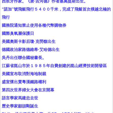
西班牙作家。《唐·吉河德》作者塞萬提斯出生。
“諾加”號飛艇飛行５４００千米，完成了飛艇首次橫越北極的
飛行
國務院通知禁止使用各種代幣購物券
國際臭氧層保護日
美國奧斯卡影后瓊·克勞馥出生
德國政治家路德維希·艾哈德出生
吳丹出任聯合國秘書長。
江蘇省崑山市於１９８５年自費創建的崑山經濟技術開發區
美國宣布取消對海地制裁
盛宣懷出賣粵漢鐵路權利
第四次世界婦女大會在京開幕
語言學家馬建忠去世
歷史學家顧頡剛誕生