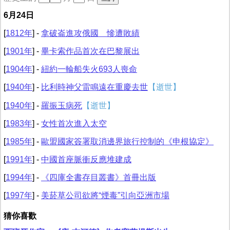
6月24日
[
1812年
] -
拿破崙進攻俄國 慘遭敗績
[
1901年
] -
畢卡索作品首次在巴黎展出
[
1904年
] -
紐約一輪船失火693人喪命
[
1940年
] -
比利時神父雷鳴遠在重慶去世
【逝世】
[
1940年
] -
羅振玉病死
【逝世】
[
1983年
] -
女性首次進入太空
[
1985年
] -
歐盟國家簽署取消邊界旅行控制的《申根協定》
[
1991年
] -
中國首座脈衝反應堆建成
[
1994年
] -
《四庫全書存目叢書》首冊出版
[
1997年
] -
美菸草公司欲將“煙毒”引向亞洲市場
猜你喜歡