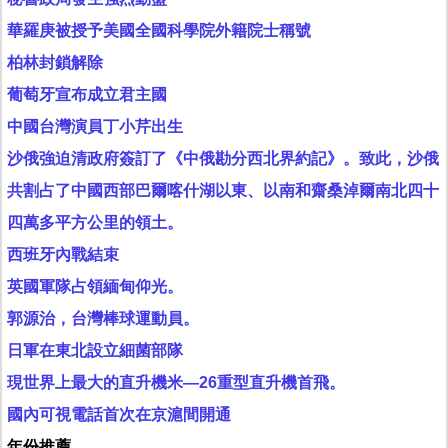
華羅庚被授予美國全國科學院外籍院士稱號
柏林封鎖解除
葡萄牙宣布成立君主國
中國台灣演員丁小芹出生
沙俄強迫清政府簽訂了《中俄勘分西北界約記》。致此，沙俄
共割占了中國西部巴爾喀什湖以東、以南和齋桑淖爾南北四十
四萬多平方公里的領土。
西班牙內戰結束
英國軍隊占領緬甸仰光。
郭源治，台灣棒球運動員。
日軍在東北設立細菌部隊
現世界上最大的直升機米—26重型直升機首飛。
國內可視電話首次在京滬間開通
年份推薦