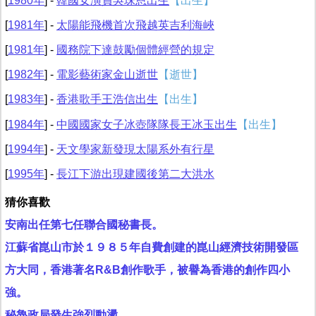
[
1980年
] -
韓國女演員吳珠恩出生
【出生】
[
1981年
] -
太陽能飛機首次飛越英吉利海峽
[
1981年
] -
國務院下達鼓勵個體經營的規定
[
1982年
] -
電影藝術家金山逝世
【逝世】
[
1983年
] -
香港歌手王浩信出生
【出生】
[
1984年
] -
中國國家女子冰壺隊隊長王冰玉出生
【出生】
[
1994年
] -
天文學家新發現太陽系外有行星
[
1995年
] -
長江下游出現建國後第二大洪水
猜你喜歡
安南出任第七任聯合國秘書長。
江蘇省崑山市於１９８５年自費創建的崑山經濟技術開發區
方大同，香港著名R&B創作歌手，被譽為香港的創作四小
強。
秘魯政局發生強烈動盪