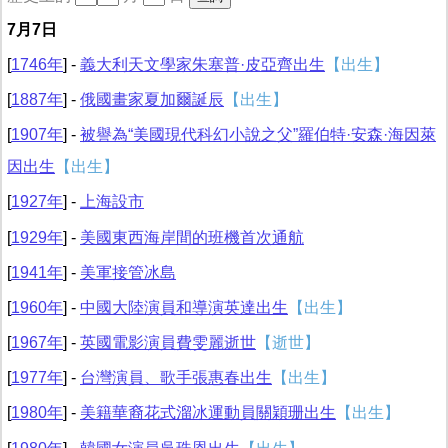
7月7日
[
1746年
] -
義大利天文學家朱塞普·皮亞齊出生
【出生】
[
1887年
] -
俄國畫家夏加爾誕辰
【出生】
[
1907年
] -
被譽為“美國現代科幻小說之父”羅伯特·安森·海因萊
因出生
【出生】
[
1927年
] -
上海設市
[
1929年
] -
美國東西海岸間的班機首次通航
[
1941年
] -
美軍接管冰島
[
1960年
] -
中國大陸演員和導演英達出生
【出生】
[
1967年
] -
英國電影演員費雯麗逝世
【逝世】
[
1977年
] -
台灣演員、歌手張惠春出生
【出生】
[
1980年
] -
美籍華裔花式溜冰運動員關穎珊出生
【出生】