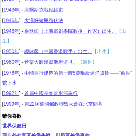
[
1943年
] -
庫爾斯克戰役結束
[
1946年
] -
大漢奸褚民誼伏法
[
1946年
] -
余秋雨（上海戲劇學院教授，作家）出生。
【出
生】
[
1950年
] -
譚詠麟（中國香港歌手）出生。
【出生】
[
1960年
] -
音樂大師漢默斯坦逝世。
【逝世】
[
1976年
] -
中國自行建造的第一艘5萬噸級遠洋貨輪——“西湖”
號下水
[
1992年
] -
首屆中國長春電影節舉行
[
1999年
] -
第22屆萬國郵政聯盟大會在北京開幕
猜你喜歡
世界保健日
瑞典外交官瓦倫堡失蹤，引發瓦倫堡事件