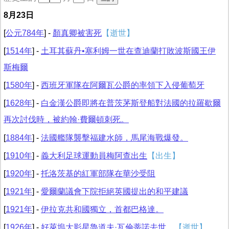
8月23日
[
公元784年
] -
顏真卿被害死
【逝世】
[
1514年
] -
土耳其蘇丹•塞利姆一世在查迪蘭打敗波斯國王伊
斯梅爾
[
1580年
] -
西班牙軍隊在阿爾瓦公爵的率領下入侵葡萄牙
[
1628年
] -
白金漢公爵即將在普茨茅斯登船對法國的拉羅歇爾
再次討伐時，被約翰·費爾頓刺死。
[
1884年
] -
法國艦隊襲擊福建水師，馬尾海戰爆發。
[
1910年
] -
義大利足球運動員梅阿查出生
【出生】
[
1920年
] -
托洛茨基的紅軍部隊在華沙受阻
[
1921年
] -
愛爾蘭議會下院拒絕英國提出的和平建議
[
1921年
] -
伊拉克共和國獨立，首都巴格達。
[
1926年
] -
好萊塢大影星魯道夫·瓦倫蒂諾去世。
【逝世】