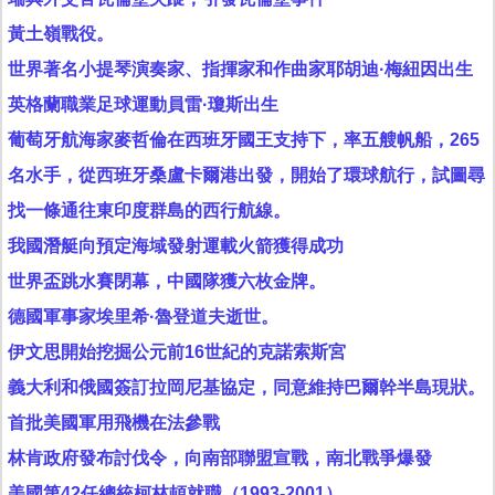
黃土嶺戰役。
世界著名小提琴演奏家、指揮家和作曲家耶胡迪·梅紐因出生
英格蘭職業足球運動員雷·瓊斯出生
葡萄牙航海家麥哲倫在西班牙國王支持下，率五艘帆船，265
名水手，從西班牙桑盧卡爾港出發，開始了環球航行，試圖尋
找一條通往東印度群島的西行航線。
我國潛艇向預定海域發射運載火箭獲得成功
世界盃跳水賽閉幕，中國隊獲六枚金牌。
德國軍事家埃里希·魯登道夫逝世。
伊文思開始挖掘公元前16世紀的克諾索斯宮
義大利和俄國簽訂拉岡尼基協定，同意維持巴爾幹半島現狀。
首批美國軍用飛機在法參戰
林肯政府發布討伐令，向南部聯盟宣戰，南北戰爭爆發
美國第42任總統柯林頓就職（1993-2001）