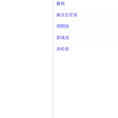
竇篤
南涼百官表
周聞孫
新城戍
赤松游