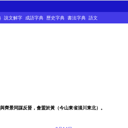
典
說文解字
成語字典
歷史字典
書法字典
語文
與齊景同謀反晉，會盟於黃（今山東省淄川東北）。