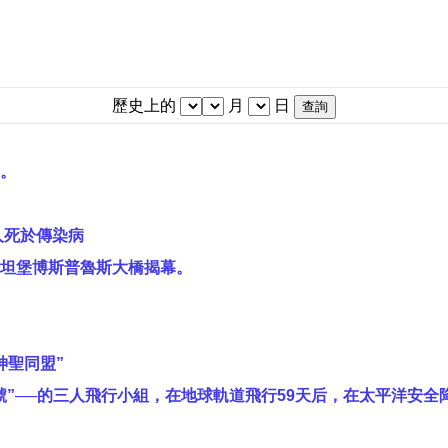
歷史上的
月
日
。
人死於傳染病
坦堡博斯普魯斯大橋揭幕。
神聖同盟”
2號”──的三人飛行小組，在地球軌道飛行59天后，在太平洋安