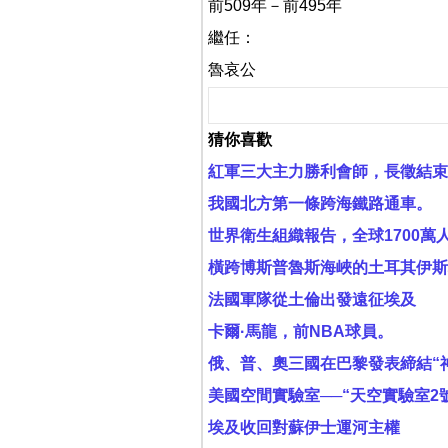
前509年－前495年
繼任：
魯哀公
猜你喜歡
紅軍三大主力勝利會師，長徵結束
我國北方第一條跨海鐵路通車。
世界衛生組織報告，全球1700萬
橫跨博斯普魯斯海峽的土耳其伊斯
法國軍隊從土倫出發遠征埃及
卡爾·馬龍，前NBA球員。
俄、普、奧三國在巴黎發表締結“
美國空間實驗室──“天空實驗室
埃及收回對蘇伊士運河主權