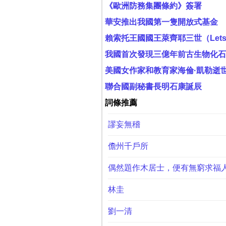
《歐洲防務集團條約》簽署
華安推出我國第一隻開放式基金
賴索托王國國王萊齊耶三世（Letsie
我國首次發現三億年前古生物化石
美國女作家和教育家海倫·凱勒逝
聯合國副秘書長明石康誕辰
詞條推薦
謬妄無稽
儋州千戶所
偶然題作木居士，便有無窮求福
林圭
劉一清