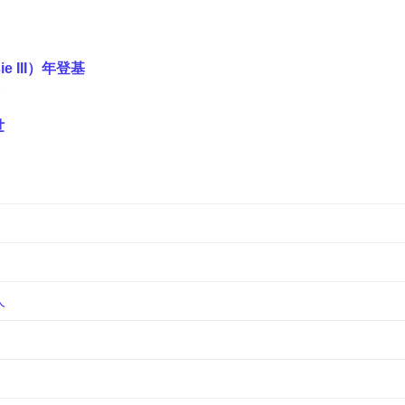
 III）年登基
世
人