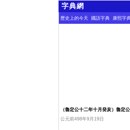
字典網
歷史上的今天
國語字典
康熙字
（魯定公十二年十月癸亥）魯定公
公元前498年9月19日