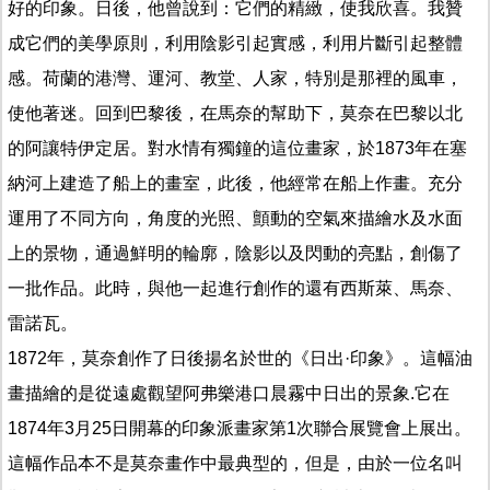
好的印象。日後，他曾說到：它們的精緻，使我欣喜。我贊
成它們的美學原則，利用陰影引起實感，利用片斷引起整體
感。荷蘭的港灣、運河、教堂、人家，特別是那裡的風車，
使他著迷。回到巴黎後，在馬奈的幫助下，莫奈在巴黎以北
的阿讓特伊定居。對水情有獨鐘的這位畫家，於1873年在塞
納河上建造了船上的畫室，此後，他經常在船上作畫。充分
運用了不同方向，角度的光照、顫動的空氣來描繪水及水面
上的景物，通過鮮明的輪廓，陰影以及閃動的亮點，創傷了
一批作品。此時，與他一起進行創作的還有西斯萊、馬奈、
雷諾瓦。
1872年，莫奈創作了日後揚名於世的《日出·印象》。這幅油
畫描繪的是從遠處觀望阿弗樂港口晨霧中日出的景象.它在
1874年3月25日開幕的印象派畫家第1次聯合展覽會上展出。
這幅作品本不是莫奈畫作中最典型的，但是，由於一位名叫