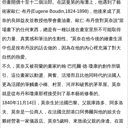
些畫開價十至十二個法郎。在諾曼第的海灘上，他遇到了藝
術家歐仁·布丹(Eugene Boudin,1824-1898)，他後來成了莫
奈的良師益友並教授他學會畫油畫。歐仁·布丹曾對莫奈說“當
場畫下的任何東西，總是有一種以後在畫室里所不可能取得
的力量、真實感和筆法的生動性。”莫奈在他今後的繪畫生涯
中也是按布丹說的話去做的，因為在他的內心裡充滿了對大
自然的熱愛。
不久，莫奈又被荷蘭的畫家約翰·巴托爾·德·瓊康的創作所吸
引。這位畫家以動盪、興奮、活潑而且比他同時代的法國人
更為活躍的筆觸畫小橋、村景、河岸和破舊的茅草屋。莫奈
就是從布丹和瓊康那裡接受到了基本藝術修養的。
1840年11月14日，莫奈生於法國巴黎。父親庫路多、阿多洛
夫、莫奈是一位商人，在法國北部港口阿弗爾與他的姐夫合
夥經營著一家儀器店。莫奈5歲時。來致函父親的身邊。在當