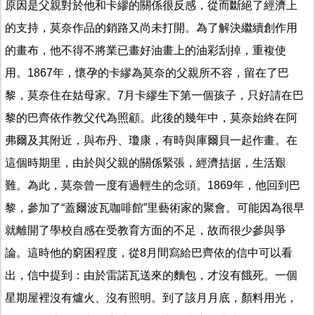
原因是父親對於他和卡繆的關係很反感，從而斷絕了經濟上
的支持，莫奈作品的銷路又尚未打開。為了解決繼續創作用
的畫布，他不得不將業已畫好油畫上的油彩刮掉，重複使
用。1867年，懷孕的卡繆為莫奈的父親所不容，留在了巴
黎，莫奈住在姑母家。7月卡繆生下第一個孩子，只好請在巴
黎的巴齊依作教父代為照顧。此後的幾年中，莫奈始終在阿
弗爾及其附近，與布丹、瓊康，有時與庫爾貝一起作畫。在
這個時期里，由於與父親的關係緊張，經濟拮据，生活艱
難。為此，莫奈曾一度有過輕生的念頭。1869年，他回到巴
黎，參加了“蓋爾波瓦咖啡館”里藝術家的聚會。可能因為很早
就離開了學校自感在受教育方面的不足，故而很少參與爭
論。這時他的窮困程度，從8月間寫給巴齊依的信中可以看
出，信中提到：由於雷諾瓦送來的麵包，才沒有餓死。一個
星期屋裡沒有爐火、沒有照明。到了該月月底，顏料用光，