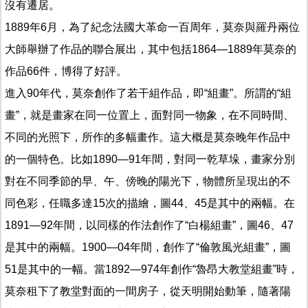
沒有遷居。
1889年6月，為了紀念法國大革命一百周年，莫奈與羅丹兩位
大師舉辦了作品的聯合展出，其中包括1864—1889年莫奈的
作品66件，博得了好評。
進入90年代，莫奈創作了若干組作品，即“組畫”。所謂的“組
畫”，就是畫家在同一位置上，面對同一物象，在不同時間、
不同的光照下，所作的多幅畫作。這大概是莫奈晚年作品中
的一個特色。比如1890—91年間，對同一乾草垛，畫家分別
對在不同季節的早、午、傍晚的陽光下，物體所呈現出的不
同色彩，任職多達15次的描繪，圖44、45是其中的兩幅。在
1891—92年間，以同樣的作法創作了“白楊組畫”，圖46、47
是其中的兩幅。1900—04年間，創作了“倫敦風光組畫”，圖
51是其中的一幅。當1892—974年創作“魯昂大教堂組畫”時，
莫奈租下了教堂對面的一間房子，從天明開始動筆，隨著陽