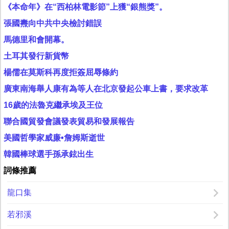
《本命年》在“西柏林電影節”上獲“銀熊獎”。
張國燾向中共中央檢討錯誤
馬德里和會開幕。
土耳其發行新貨幣
楊儒在莫斯科再度拒簽屈辱條約
廣東南海舉人康有為等人在北京發起公車上書，要求改革
16歲的法魯克繼承埃及王位
聯合國貿發會議發表貿易和發展報告
美國哲學家威廉•詹姆斯逝世
韓國棒球選手孫承鉉出生
詞條推薦
龍口集
若邪溪