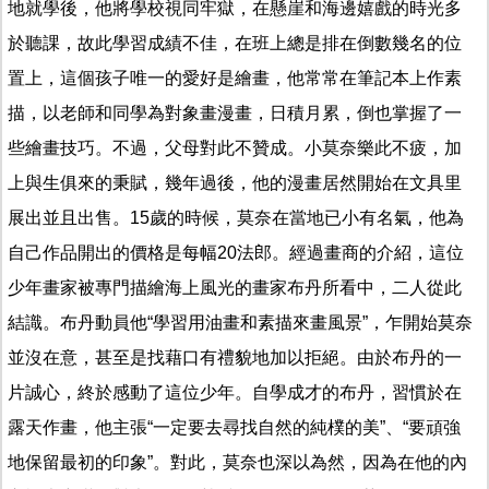
地就學後，他將學校視同牢獄，在懸崖和海邊嬉戲的時光多
於聽課，故此學習成績不佳，在班上總是排在倒數幾名的位
置上，這個孩子唯一的愛好是繪畫，他常常在筆記本上作素
描，以老師和同學為對象畫漫畫，日積月累，倒也掌握了一
些繪畫技巧。不過，父母對此不贊成。小莫奈樂此不疲，加
上與生俱來的秉賦，幾年過後，他的漫畫居然開始在文具里
展出並且出售。15歲的時候，莫奈在當地已小有名氣，他為
自己作品開出的價格是每幅20法郎。經過畫商的介紹，這位
少年畫家被專門描繪海上風光的畫家布丹所看中，二人從此
結識。布丹動員他“學習用油畫和素描來畫風景”，乍開始莫奈
並沒在意，甚至是找藉口有禮貌地加以拒絕。由於布丹的一
片誠心，終於感動了這位少年。自學成才的布丹，習慣於在
露天作畫，他主張“一定要去尋找自然的純樸的美”、“要頑強
地保留最初的印象”。對此，莫奈也深以為然，因為在他的內