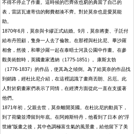
不得不停止了作畫。這時候的巴齊依也窮的典當了自己的
表，雷諾瓦連寄信的郵費都湊不齊。對於莫奈也是愛莫能
助。
1870年6月，莫奈與卡繆正式結婚。9月，莫奈將妻、子託付
給布丹照顧，隻身一人去了倫敦。在那裡與杜比尼、畢沙羅
相會，然後，和畢沙羅一起在泰晤士河及公園中作畫。在參
觀美術館時，英國畫家透納（1775-1851）。康斯太勃
（1776-1837）的作品，使其為之傾倒。為了給莫奈的作品找
到銷路，經杜比尼介紹，在這裡認識了畫商丟朗、呂厄。此
人對於窮畫家們表示了同情，在經濟方面從此一直在支援著
他們。
1871年初，父親去世，莫奈離開英國。在杜比尼的動員下，
到了荷蘭並滯留到年底。在阿姆斯特丹，他看到了日本 的“浮
世繪”版畫之後，其中色調極富生氣的風景畫，給他留下了美