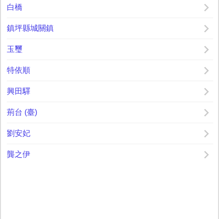
白橋
鎮坪縣城關鎮
玉璽
特依順
興田驛
荊台 (臺)
劉安妃
龔之伊