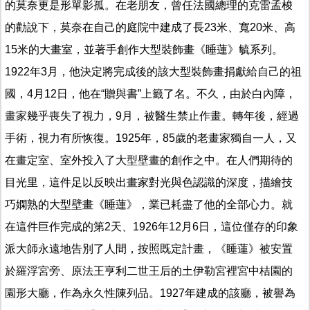
的莫奈更是形單影孤。在老朋友，曾任法國總理的克雷孟梭
的勸說下，莫奈在自己的庭院中建成了長23米、寬20米、高
15米的大畫室，並著手創作大型裝飾畫《睡蓮》毓系列。
1922年3月，他決定將完成後的該大型裝飾畫捐獻給自己的祖
國，4月12日，他在“贈與書”上籤了名。不久，由於白內障，
畫家幾乎喪失了視力，9月，被醫生禁止作畫。轉年後，經過
手術，視力有所恢復。1925年，85歲的老畫家獨自一人，又
在畫定室、室外投入了大型壁畫的創作之中。在人們期待的
目光里，這件足以反映出畫家對光與色認識的深度，描繪技
巧嫻熟的大型壁畫《睡蓮》，業已耗盡了他的全部心力。就
在這件巨作完成的第2天、1926年12月6日，這位僅存的印象
派大師永遠地告別了人間，按照既定計畫，《睡蓮》被安置
於羅浮宮旁、原法王亨利二世王后的土伊勒宮裡宮中桔園的
園形大廳，作為永久性陳列品。1927年建成的該廳，被譽為