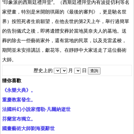
“印象派的西斯廷禮拜堂”。（西斯廷禮拜堂內有波提切利等名
家壁畫，特別是米開朗琪羅的《最後的審判》，更是馳名世
界）按照死者生前願望，在他去世的第2天上午，舉行過簡單
的告別儀式之後，即將遺體安葬於當地莫奈夫人的墓地。送
葬的除去一些藝術家外，還有當地的民眾，以及克雷孟梭，
期間並未安排講話，獻花等。在靜靜中大家送走了這位藝術
大師。
歷史上的
月
日
猜你喜歡
《永樂大典》。
重慶教案發生。
法國科幻小說家儒勒·凡爾納逝世
芬蘭宣布獨立。
國畫藝術大師劉海粟辭世