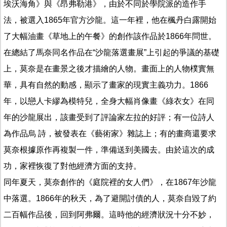
埃沃海角》與《昂弗勒港》，由於不同於學院派的造作手
法，被選入1865年官方沙龍。這一年裡，他在楓丹白露開始
了大幅油畫《草地上的午餐》的創作該作品於1866年問世。
在總結了馬奈同名作品在“沙龍落選畫展”上引起的爭議的基礎
上，莫奈是在畫景之後才描繪的人物。畫面上的人物樸實無
華，具有自然的動感，顯示了畫家的現實主義功力。1866
年，以戀人卡繆為模特兒，全身大幅肖像畫《綠衣女》在同
年的沙龍展出，該畫受到了評論家左拉的好評；有一位詩人
為作品烏 詩，被發表在《藝術家》雜誌上；有的畫商還要求
莫奈根據原作再複製一件，準備送到美國去。由於這次的成
功，家裡恢復了對他經濟方面的支持。
同年夏天，莫奈創作的《庭院裡的女人們》，在1867年沙龍
中落選。1866年的秋天，為了避開討債的人，莫奈自毀了約
二百幅作品後，回到阿弗爾。這時他的經濟狀況十分不妙，