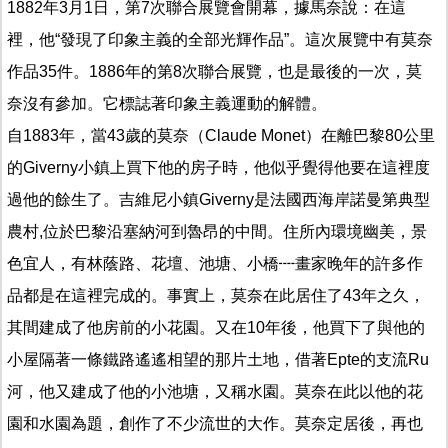
1882年3月1日，第7次聯合展覽會開幕，據馬奈說：在這
裡，他“發現了印象主義的全部光輝作品”。這次展覽中有莫奈
作品35件。1886年的第8次聯合展覽，也是最後的一次，莫
奈沒有參加。它標誌著印象主義運動的解體。
自1883年，當43歲的莫奈（Claude Monet）在離巴黎80公里
的Giverny小鎮上買下他的房子時，他似乎覺得他要在這裡度
過他的餘生了。吉維尼小鎮Giverny是法國西海岸諾曼第典型
農村,位於巴黎沿塞納河到魯昂的中間。住所內環境幽美，景
色宜人，有林蔭路、花壇、池塘、小橋┉畫家晚年的許多作
品都是在這裡完成的。事實上，莫奈在此居住了43年之久，
其間建成了他房前的小花園。又在10年後，他買下了與他的
小屋隔著一條鐵路遙遙相望的那片土地，借著Epte的支流Ru
河，他又建成了他的小池塘，又稱水園。莫奈在此以他的花
園和水園為題，創作了不少流世的大作。莫奈定居後，再也