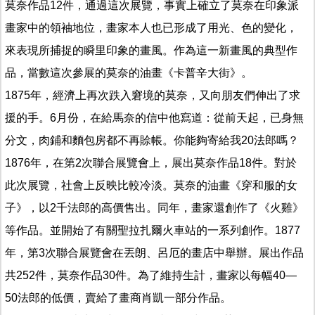
莫奈作品12件，通過這次展覽，事實上確立了莫奈在印象派
畫家中的領袖地位，畫家本人也已形成了用光、色的變化，
來表現所捕捉的瞬里印象的畫風。作為這一新畫風的典型作
品，當數這次參展的莫奈的油畫《卡普辛大街》。
1875年，經濟上再次跌入窘境的莫奈，又向朋友們伸出了求
援的手。6月份，在給馬奈的信中他寫道：從前天起，已身無
分文，肉鋪和麵包房都不再賒帳。你能夠寄給我20法郎嗎？
1876年，在第2次聯合展覽會上，展出莫奈作品18件。對於
此次展覽，社會上反映比較冷淡。莫奈的油畫《穿和服的女
子》，以2千法郎的高價售出。同年，畫家還創作了《火雞》
等作品。並開始了有關聖拉扎爾火車站的一系列創作。1877
年，第3次聯合展覽會在丟朗、呂厄的畫店中舉辦。展出作品
共252件，莫奈作品30件。為了維持生計，畫家以每幅40—
50法郎的低價，賣給了畫商肖凱一部分作品。