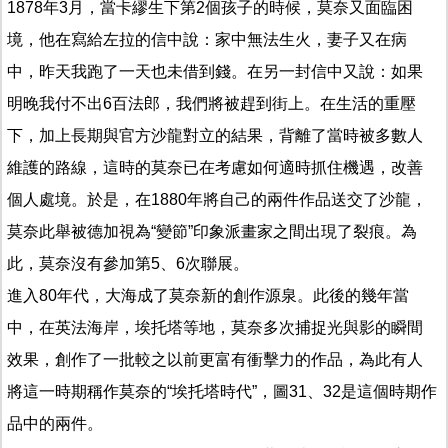
1878年3月，當卡繆生下第2個孩子的時候，莫奈又面臨困
境，他在寫給左拉的信中說：家中無法生火，妻子又在病
中，昨天我跑了一天也未借到錢。在另一封信中又說：如果
明晚我付不出6百法郎，我們將被趕到街上。在生活的重壓
下，加上長期與官方沙龍對立的結果，背離了當時被多數人
維護的路線，這時的莫奈已在考慮如何適時抓住機遇，改善
個人處境。於是，在1880年將自己的兩件作品送交了沙龍，
莫奈此舉被德加視為“變節”印象派畫家之間出現了裂痕。為
此，莫奈沒有參加第5、6次聯展。
進入80年代，大海成了莫奈新的創作源泉。此後的幾年當
中，在英法海岸，埃托塔等地，莫奈多次捕捉光與影的瞬間
效果，創作了一批較之以前更富有衝擊力的作品，為此有人
將這一時期稱作莫奈的“埃托塔時代”，圖31、32是這個時期作
品中的兩件。