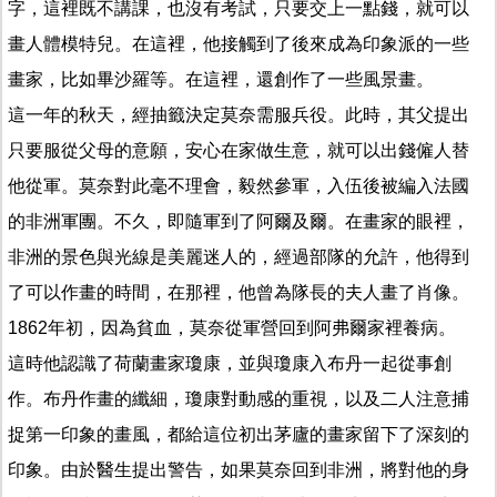
字，這裡既不講課，也沒有考試，只要交上一點錢，就可以
畫人體模特兒。在這裡，他接觸到了後來成為印象派的一些
畫家，比如畢沙羅等。在這裡，還創作了一些風景畫。
這一年的秋天，經抽籤決定莫奈需服兵役。此時，其父提出
只要服從父母的意願，安心在家做生意，就可以出錢僱人替
他從軍。莫奈對此毫不理會，毅然參軍，入伍後被編入法國
的非洲軍團。不久，即隨軍到了阿爾及爾。在畫家的眼裡，
非洲的景色與光線是美麗迷人的，經過部隊的允許，他得到
了可以作畫的時間，在那裡，他曾為隊長的夫人畫了肖像。
1862年初，因為貧血，莫奈從軍營回到阿弗爾家裡養病。
這時他認識了荷蘭畫家瓊康，並與瓊康入布丹一起從事創
作。布丹作畫的纖細，瓊康對動感的重視，以及二人注意捕
捉第一印象的畫風，都給這位初出茅廬的畫家留下了深刻的
印象。由於醫生提出警告，如果莫奈回到非洲，將對他的身