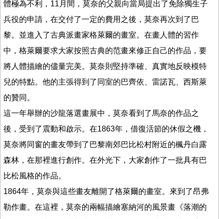
體極為不利，11月間，莫奈的父親向當局提出了免除獨生子
兵役的申請，在交付了一定的費用之後，莫奈再次到了巴
黎。並進入了古典派畫家格萊爾的畫室。在畫人體的習作
中，格萊爾要求大家按照古典的范畫來修正自己的作品，要
將人體描繪的儘量完美。莫奈則堅持準確、真實地反映模特
兒的特點。他的主張得到了同室的巴齊依、雷諾瓦、西斯萊
的贊同。
這一年舉辦的沙龍落選畫展中，莫奈看到了馬奈的作品之
後，受到了震動和啟示。在1863年，借復活節的休假之機，
莫奈將同窗的畫友帶到了巴黎南郊巴比松村附近的楓丹白露
森林，在那裡進行創作。在外光下，大家創作了一批具有巴
比松風格的作品。
1864年，莫奈與這些畫友離開了格萊爾的畫室。來到了昂弗
勒作畫。在這裡，莫奈的兩幅描繪塞納河的風景畫《落潮的