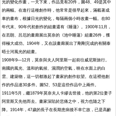
光的變化作畫，一天下來，作品竟有20件，圖48、49是其中
的兩幅。在進行這種創作時，他常常是很早起來，滿載著成
車的畫布，根據日光的變化，每隔兩個小時改畫一幅。在80
年代末、90年代初創作的組畫還有《睡蓮》。1900年11月，
在丟朗、呂厄的畫廊展出莫奈的《池中睡蓮》組畫26件，獲
得極大成功。1904年，又在該畫廊展出了剛剛完成的有關泰
晤士河風光的組畫。
1908年9—12月，莫奈與夫人阿里斯一起前往威尼斯旅行。
南國的風光、溫和的氣候、濕潤的空氣，映在水面上的白
雲、建築物，這一切都激起了畫家的創作欲望。在這裡他創
作的作品達30多件。圖52、53是這些作品中上兩件。
1911年5月，繼1879年莫奈夫人卡繆去世後，他的第2位妻子
阿里斯又先他而去。畫家深陷於悲痛之中，視力也隨之下
降。1914年，47歲的長子在長期患病後不幸亡故，已是高齡