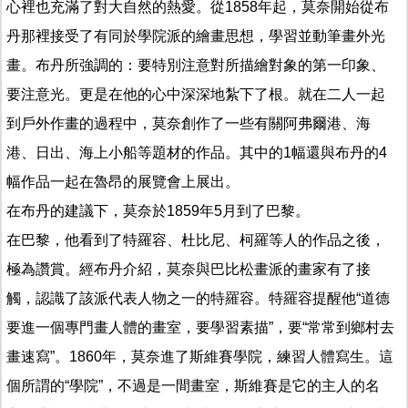
心裡也充滿了對大自然的熱愛。從1858年起，莫奈開始從布
丹那裡接受了有同於學院派的繪畫思想，學習並動筆畫外光
畫。布丹所強調的：要特別注意對所描繪對象的第一印象、
要注意光。更是在他的心中深深地紮下了根。就在二人一起
到戶外作畫的過程中，莫奈創作了一些有關阿弗爾港、海
港、日出、海上小船等題材的作品。其中的1幅還與布丹的4
幅作品一起在魯昂的展覽會上展出。
在布丹的建議下，莫奈於1859年5月到了巴黎。
在巴黎，他看到了特羅容、杜比尼、柯羅等人的作品之後，
極為讚賞。經布丹介紹，莫奈與巴比松畫派的畫家有了接
觸，認識了該派代表人物之一的特羅容。特羅容提醒他“道德
要進一個專門畫人體的畫室，要學習素描”，要“常常到鄉村去
畫速寫”。1860年，莫奈進了斯維賽學院，練習人體寫生。這
個所謂的“學院”，不過是一間畫室，斯維賽是它的主人的名