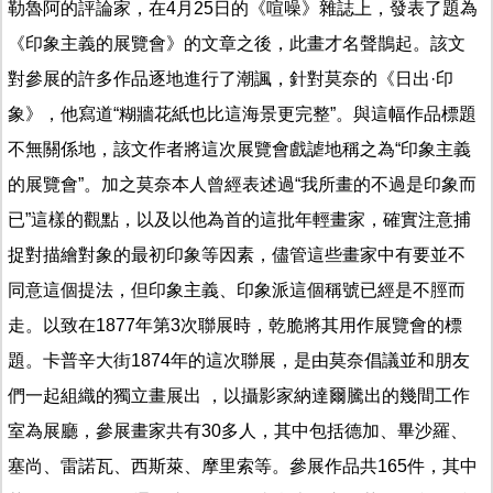
勒魯阿的評論家，在4月25日的《喧噪》雜誌上，發表了題為
《印象主義的展覽會》的文章之後，此畫才名聲鵲起。該文
對參展的許多作品逐地進行了潮諷，針對莫奈的《日出·印
象》，他寫道“糊牆花紙也比這海景更完整”。與這幅作品標題
不無關係地，該文作者將這次展覽會戲謔地稱之為“印象主義
的展覽會”。加之莫奈本人曾經表述過“我所畫的不過是印象而
已”這樣的觀點，以及以他為首的這批年輕畫家，確實注意捕
捉對描繪對象的最初印象等因素，儘管這些畫家中有要並不
同意這個提法，但印象主義、印象派這個稱號已經是不脛而
走。以致在1877年第3次聯展時，乾脆將其用作展覽會的標
題。卡普辛大街1874年的這次聯展，是由莫奈倡議並和朋友
們一起組織的獨立畫展出 ，以攝影家納達爾騰出的幾間工作
室為展廳，參展畫家共有30多人，其中包括德加、畢沙羅、
塞尚、雷諾瓦、西斯萊、摩里索等。參展作品共165件，其中