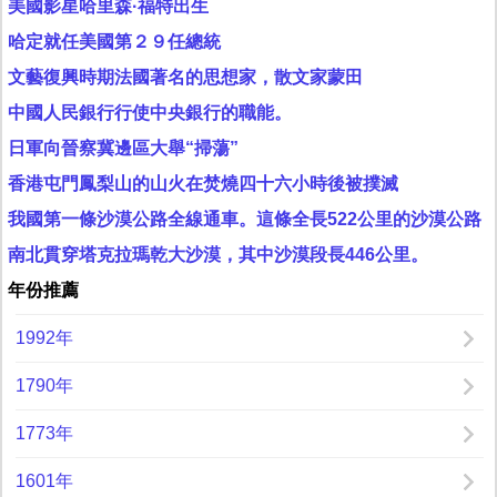
美國影星哈里森·福特出生
哈定就任美國第２９任總統
文藝復興時期法國著名的思想家，散文家蒙田
中國人民銀行行使中央銀行的職能。
日軍向晉察冀邊區大舉“掃蕩”
香港屯門鳳梨山的山火在焚燒四十六小時後被撲滅
我國第一條沙漠公路全線通車。這條全長522公里的沙漠公路
南北貫穿塔克拉瑪乾大沙漠，其中沙漠段長446公里。
年份推薦
1992年
1790年
1773年
1601年