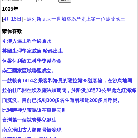
1025年
[
4月18日
] -
波列斯瓦夫一世加冕為歷史上第一位波蘭國王
猜你喜歡
引灤入津工程全線通水
英國生理學家威廉·哈維出生
何梁何利設立科學獎勵基金
南亞國家區域聯盟成立。
一艘載有1414名乘客和海員的薩拉姆98號客輪，在沙烏地阿
拉伯杜巴開往埃及薩法加期間，於離洪加達70公里處之紅海海
面沉沒。目前已找到300多名生還者和近200多具浮屍。
比利時神父雷鳴遠在重慶去世
台灣第一個試管嬰兒誕生
南京湯山古人類頭骨被發現