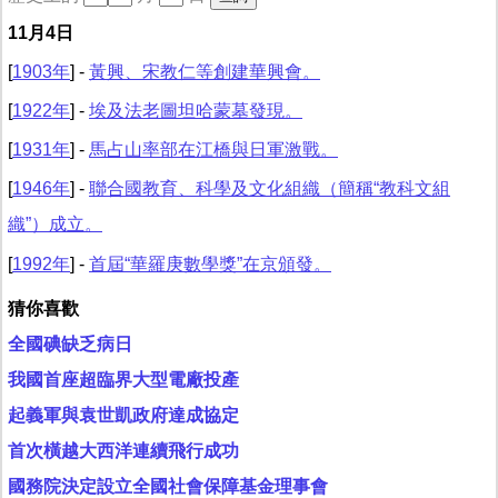
11月4日
[
1903年
] -
黃興、宋教仁等創建華興會。
[
1922年
] -
埃及法老圖坦哈蒙墓發現。
[
1931年
] -
馬占山率部在江橋與日軍激戰。
[
1946年
] -
聯合國教育、科學及文化組織（簡稱“教科文組
織”）成立。
[
1992年
] -
首屆“華羅庚數學獎”在京頒發。
猜你喜歡
全國碘缺乏病日
我國首座超臨界大型電廠投產
起義軍與袁世凱政府達成協定
首次橫越大西洋連續飛行成功
國務院決定設立全國社會保障基金理事會