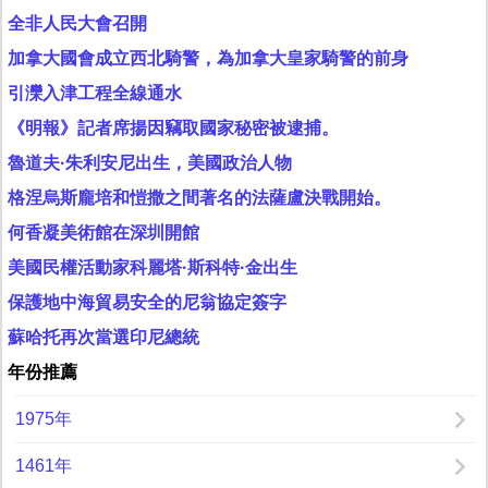
全非人民大會召開
加拿大國會成立西北騎警，為加拿大皇家騎警的前身
引灤入津工程全線通水
《明報》記者席揚因竊取國家秘密被逮捕。
魯道夫·朱利安尼出生，美國政治人物
格涅烏斯龐培和愷撒之間著名的法薩盧決戰開始。
何香凝美術館在深圳開館
美國民權活動家科麗塔·斯科特·金出生
保護地中海貿易安全的尼翁協定簽字
蘇哈托再次當選印尼總統
年份推薦
1975年
1461年