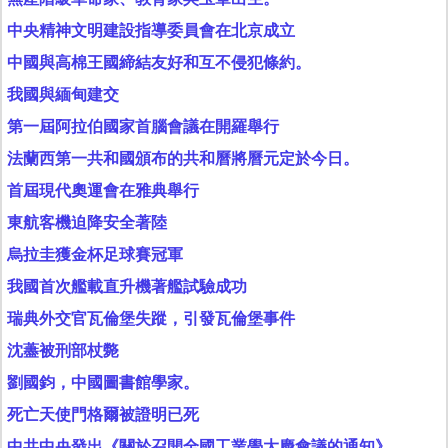
中央精神文明建設指導委員會在北京成立
中國與高棉王國締結友好和互不侵犯條約。
我國與緬甸建交
第一屆阿拉伯國家首腦會議在開羅舉行
法蘭西第一共和國頒布的共和曆將曆元定於今日。
首屆現代奧運會在雅典舉行
東航客機迫降安全著陸
烏拉圭獲金杯足球賽冠軍
我國首次艦載直升機著艦試驗成功
瑞典外交官瓦倫堡失蹤，引發瓦倫堡事件
沈藎被刑部杖斃
劉國鈞，中國圖書館學家。
死亡天使門格爾被證明已死
中共中央發出《關於召開全國工業學大慶會議的通知》