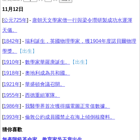
11月12日
[
公元725年
] -
唐朝天文學家僧一行與梁令瓚研製成功水運渾
天儀。
[
1842年
] -
瑞利誕生，英國物理學家，獲1904年度諾貝爾物理
學獎。
【出生】
[
1910年
] -
數學家華羅庚誕生。
【出生】
[
1918年
] -
奧地利成為共和國。
[
1921年
] -
華盛頓會議召開。
[
1955年
] -
西德重組軍隊。
[
1986年
] -
我醫學界首次獲得腦電圖正常值數據。
[
1993年
] -
倫敦公約成員國禁止在海上傾倒核廢料。
猜你喜歡
無產階級革命家、教育家吳玉章出生。