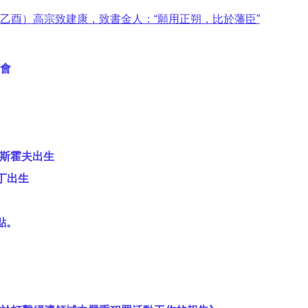
乙酉）高宗致建康，致書金人：“願用正朔，比於藩臣”
會
爾斯霍夫出生
丁出生
點。