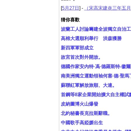
[
5月27日
] -
（宋高宋建炎三年五月
猜你喜歡
波蘭工人討論籌建全波獨立自治工
高棉大選順利舉行 洪森獲勝
新四軍軍部成立
故宮首次對外開放。
德國作家安內特·馮·德羅斯特-徽
南美洲獨立運動領袖何塞·德·聖馬
蘇聯紅軍解放旅順、大連。
首鋼等8家企業開始擴大自主權試
皮納圖博火山爆發
北約秘書長克拉斯辭職。
中國歌手高婭媛出生