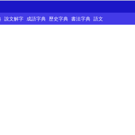
典
說文解字
成語字典
歷史字典
書法字典
語文