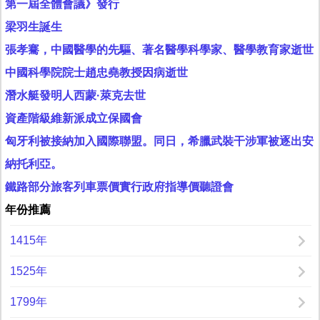
第一屆全體會議》發行
梁羽生誕生
張孝騫，中國醫學的先驅、著名醫學科學家、醫學教育家逝世
中國科學院院士趙忠堯教授因病逝世
潛水艇發明人西蒙·萊克去世
資產階級維新派成立保國會
匈牙利被接納加入國際聯盟。同日，希臘武裝干涉軍被逐出安
納托利亞。
鐵路部分旅客列車票價實行政府指導價聽證會
年份推薦
1415年
1525年
1799年