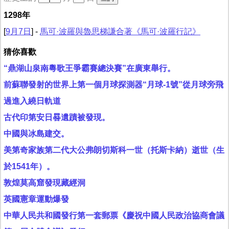
1298年
[
9月7日
] -
馬可·波羅與魯思梯謙合著《馬可·波羅行記》
猜你喜歡
“鼎湖山泉南粵歌王爭霸賽總決賽”在廣東舉行。
前蘇聯發射的世界上第一個月球探測器“月球-1號”從月球旁飛
過進入繞日軌道
古代印第安日晷遺蹟被發現。
中國與冰島建交。
美第奇家族第二代大公弗朗切斯科一世（托斯卡納）逝世（生
於1541年）。
敦煌莫高窟發現藏經洞
英國憲章運動爆發
中華人民共和國發行第一套郵票《慶祝中國人民政治協商會議