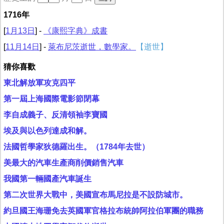
1716年
[
1月13日
] -
《康熙字典》成書
[
11月14日
] -
萊布尼茨逝世，數學家。
【逝世】
猜你喜歡
東北解放軍攻克四平
第一屆上海國際電影節閉幕
李自成義子、反清領袖李寶國
埃及與以色列達成和解。
法國哲學家狄德羅出生。（1784年去世）
美最大的汽車生產商削價銷售汽車
我國第一輛國產汽車誕生
第二次世界大戰中，美國宣布馬尼拉是不設防城市。
約旦國王海珊免去英國軍官格拉布統帥阿拉伯軍團的職務