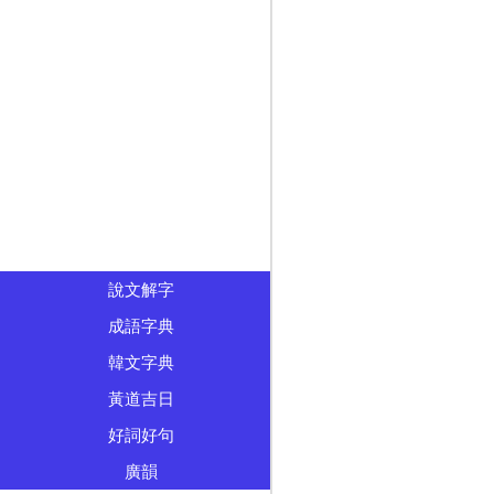
說文解字
成語字典
韓文字典
黃道吉日
好詞好句
廣韻