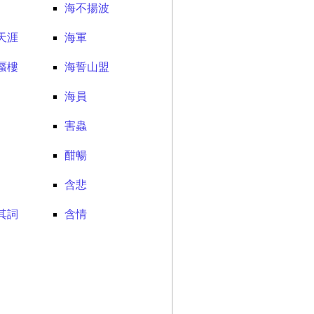
海不揚波
天涯
海軍
蜃樓
海誓山盟
海員
害蟲
酣暢
含悲
其詞
含情