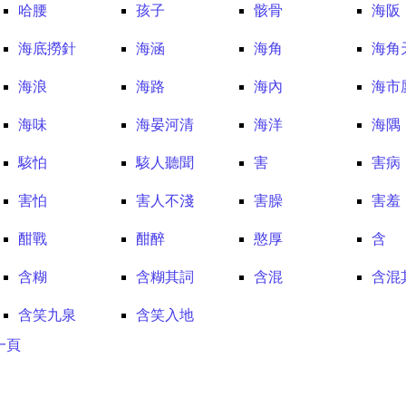
哈腰
孩子
骸骨
海阪
海底撈針
海涵
海角
海角
海浪
海路
海內
海市
海味
海晏河清
海洋
海隅
駭怕
駭人聽聞
害
害病
害怕
害人不淺
害臊
害羞
酣戰
酣醉
憨厚
含
含糊
含糊其詞
含混
含混
含笑九泉
含笑入地
一頁