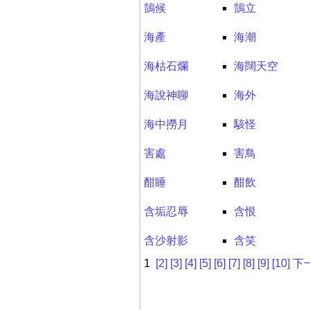
鵠候
鵠立
海產
海潮
海枯石爛
海闊天空
海說神聊
海外
海中撈月
駭怪
害處
害鳥
酣睡
酣飲
含垢忍辱
含恨
含沙射影
含笑
1
[2]
[3]
[4]
[5]
[6]
[7]
[8]
[9]
[10]
下