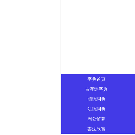
字典首頁
古漢語字典
國語詞典
法語詞典
周公解夢
書法欣賞