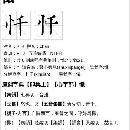
注音：ㄔㄢˋ拼音：chàn
倉頡：PHJ 五筆編碼：NTFH
筆劃：共 6 劃康熙字典筆劃：懺:7；懺:21；
部首：忄 讀音為：豎心旁兒(shùxīnpángér) 繁體字:懺
分解查字：忄千(xinqian)
懺的
異體字：懴
康熙字典【卯集上】【心字部】懺
【集韻】
七典切，音淺。
【玉篇】
怒也。又
【五音集韻】
倉先切，音千。
【揚子·方言】
自關而西，秦晉之閒，呼好爲懺。
（懺）【廣韻】楚鑑切【集韻】【韻會】叉鑑切，𠀤音𩟶。