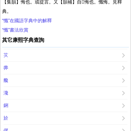
【集韻】悔也。或從言。又【韻補】自𨻰悔也。懺悔。見釋
典。
“懺”在國語字典中的解釋
“懺”書法欣賞
其它康熙字典查詢
苂
丳
艬
瀺
鋓
斺
僝