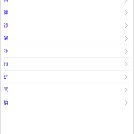
顫
襜
滻
灛
裧
鏟
閳
攙