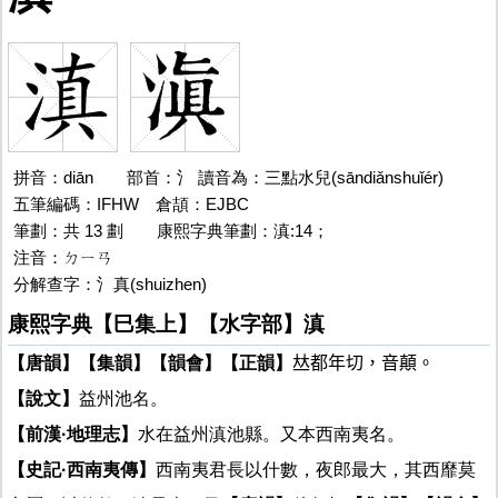
拼音：diān
滇的
部首：氵 讀音為：三點水兒(sāndiǎnshuǐér)
五筆編碼：IFHW 倉頡：EJBC
筆劃：共 13 劃
滇的
康熙字典筆劃：滇:14；
注音：ㄉㄧㄢ
分解查字：氵真(shuizhen)
康熙字典【巳集上】【水字部】滇
【唐韻】
【集韻】
【韻會】
【正韻】
𠀤都年切，音顛。
【說文】
益州池名。
【前漢·地理志】
水在益州滇池縣。又本西南夷名。
【史記·西南夷傳】
西南夷君長以什數，夜郎最大，其西靡莫