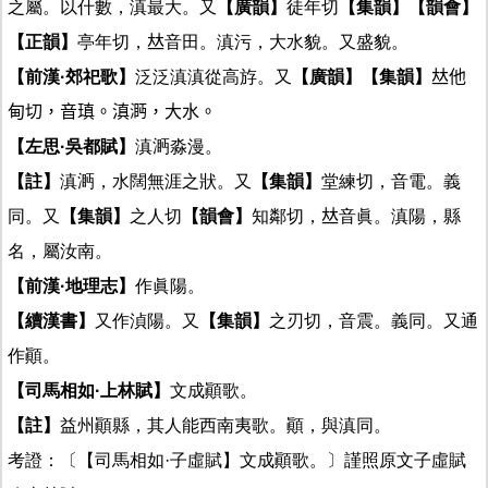
之屬。以什數，滇最大。又
【廣韻】
徒年切
【集韻】
【韻會】
【正韻】
亭年切，𠀤音田。滇污，大水貌。又盛貌。
【前漢·郊祀歌】
泛泛滇滇從高斿。又
【廣韻】
【集韻】
𠀤他
甸切，音瑱。滇㴐，大水。
【左思·吳都賦】
滇㴐淼漫。
【註】
滇㴐，水闊無涯之狀。又
【集韻】
堂練切，音電。義
同。又
【集韻】
之人切
【韻會】
知鄰切，𠀤音眞。滇陽，縣
名，屬汝南。
【前漢·地理志】
作眞陽。
【續漢書】
又作湞陽。又
【集韻】
之刃切，音震。義同。又通
作顚。
【司馬相如·上林賦】
文成顚歌。
【註】
益州顚縣，其人能西南夷歌。顚，與滇同。
考證：〔【司馬相如·子虛賦】文成顚歌。〕謹照原文子虛賦