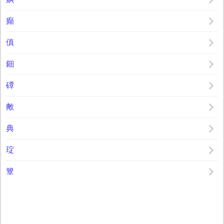
癲
傎
鈿
磹
敟
典
琔
簟