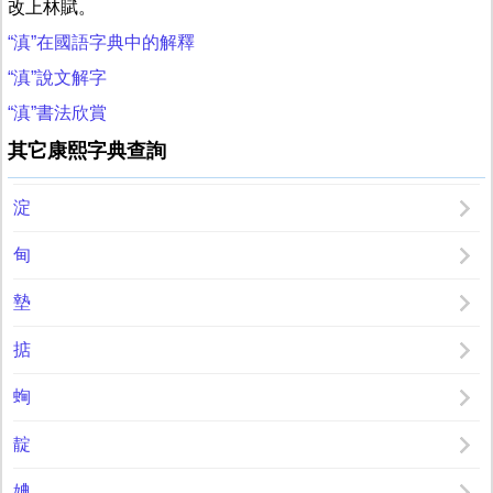
改上林賦。
“滇”在國語字典中的解釋
“滇”說文解字
“滇”書法欣賞
其它康熙字典查詢
淀
甸
墊
掂
蜔
靛
婰