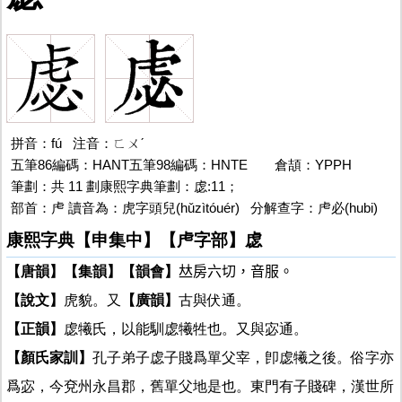
拼音：fú 注音：ㄈㄨˊ
五筆86編碼：HANT五筆98編碼：HNTE
虙的
倉頡：YPPH
筆劃：共 11 劃康熙字典筆劃：虙:11；
部首：虍 讀音為：虎字頭兒(hǔzìtóuér) 分解查字：虍必(hubi)
康熙字典【申集中】【虍字部】虙
【唐韻】
【集韻】
【韻會】
𠀤房六切，音服。
【說文】
虎貌。又
【廣韻】
古與伏通。
【正韻】
虙犧氏，以能馴虙犧牲也。又與宓通。
【顏氏家訓】
孔子弟子虙子賤爲單父宰，卽虙犧之後。俗字亦
爲宓，今兗州永昌郡，舊單父地是也。東門有子賤碑，漢世所