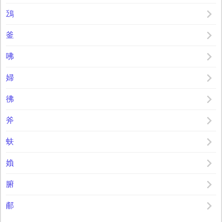
鴔
釜
咈
婦
彿
斧
蚨
媍
腑
郙