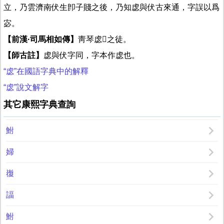
立，乃雲濟南伏生卽子賤之後，乃知虙與伏古來通，字誤以爲
宓。
【前漢·司馬相如傳】
靑琴虙𡚱之徒。
【師古註】
虙與伏字同，字本作虙也。
“虙”在國語字典中的解釋
“虙”說文解字
其它康熙字典查詢
鮒
婦
㠅
諨
鮒