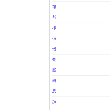
耤
嵆
檝
伋
蟣
劑
跽
覉
忌
蹟