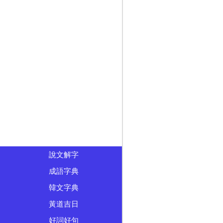
說文解字
成語字典
韓文字典
黃道吉日
好詞好句