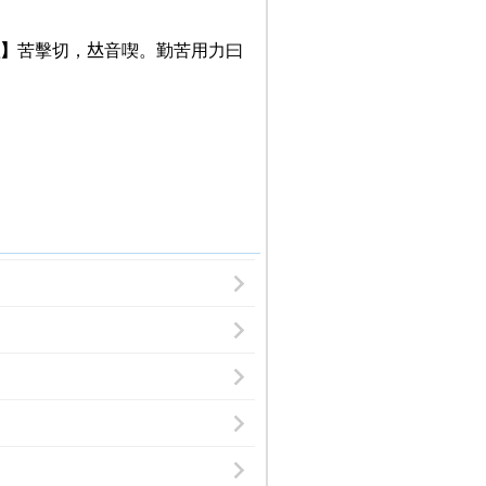
】
苦擊切，𠀤音喫。勤苦用力曰