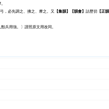
摩。
弓，必先調之、拂之、摩之。又
【集韻】
【韻會】
詰歷切
【正韻
人毄兵用強。〕謹照原文用改同。