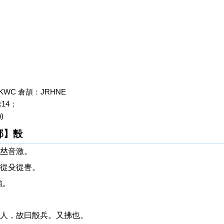
KWC 倉頡：JRHNE
14；
u)
部】毄
𠀤音激。
從殳從軎。
強。
人，故曰毄兵。又拂也。