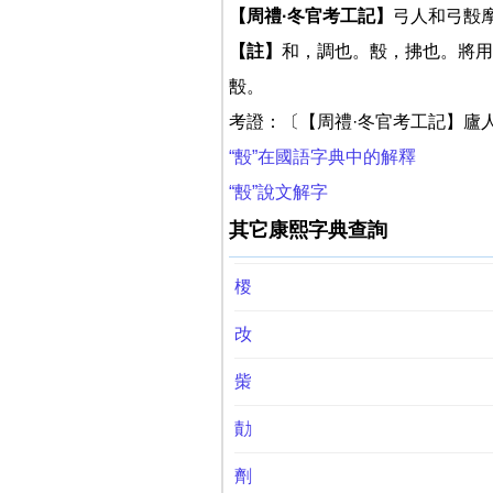
【周禮·冬官考工記】
弓人和弓毄
【註】
和，調也。毄，拂也。將用
毄。
考證：〔【周禮·冬官考工記】廬
“毄”在國語字典中的解釋
“毄”說文解字
其它康熙字典查詢
㮨
妀
㭰
勣
劑