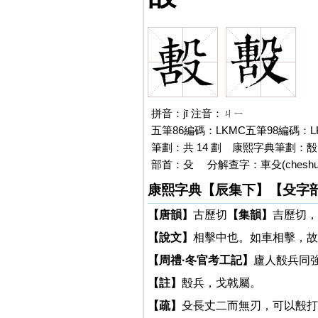
拼音：jī 注音：ㄐㄧ
五筆86編碼：LKMC五筆98編碼：L
筆劃：共 14 劃 康熙字典筆劃：毄:
部首：殳 分解查字：車殳(chesh
康熙字典【辰集下】【殳字
【唐韻】
古歷切
【集韻】
吉歷切，
【說文】
相擊中也。如車相擊，故
【周禮·冬官考工記】
廬人毄兵同
【註】
毄兵，戈戟屬。
【疏】
殳長丈二而無刃，可以毄打