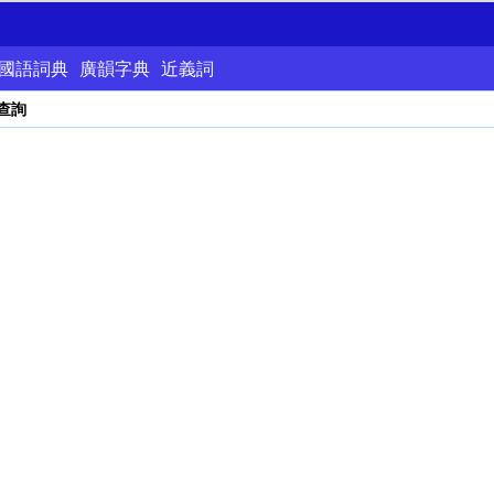
國語詞典
廣韻字典
近義詞
查詢