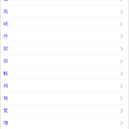
烏
峿
仵
郚
捂
甒
熓
無
騖
璑