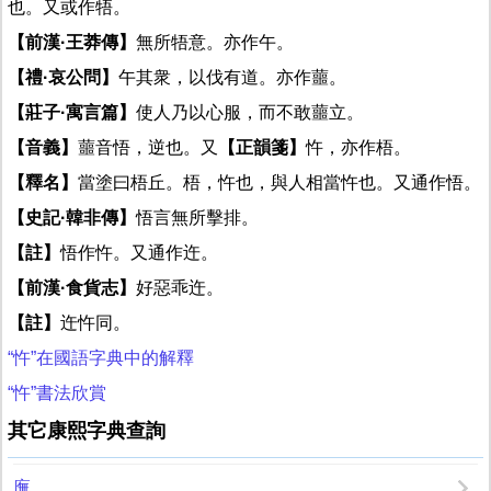
也。又或作牾。
【前漢·王莽傳】
無所牾意。亦作午。
【禮·哀公問】
午其衆，以伐有道。亦作蘁。
【莊子·寓言篇】
使人乃以心服，而不敢蘁立。
【音義】
蘁音悟，逆也。又
【正韻箋】
忤，亦作梧。
【釋名】
當塗曰梧丘。梧，忤也，與人相當忤也。又通作悟。
【史記·韓非傳】
悟言無所擊排。
【註】
悟作忤。又通作迕。
【前漢·食貨志】
好惡乖迕。
【註】
迕忤同。
“忤”在國語字典中的解釋
“忤”書法欣賞
其它康熙字典查詢
廡