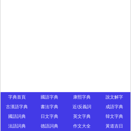
字典首頁
國語字典
康熙字典
說文解字
古漢語字典
書法字典
近/反義詞
成語字典
國語詞典
日文字典
英文字典
韓文字典
法語詞典
德語詞典
作文大全
黃道吉日