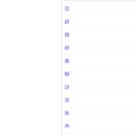
孲
釾
猚
枒
蕥
蚜
訝
涯
衙
襾