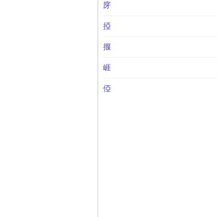
庌
掗
揠
崕
俹