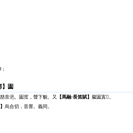
3；
部】圔
𠀤音浥。圔窊，聲下貌。又
【馬融·長笛賦】
窳圔寘𧹞。
】
烏合切，音罯。義同。