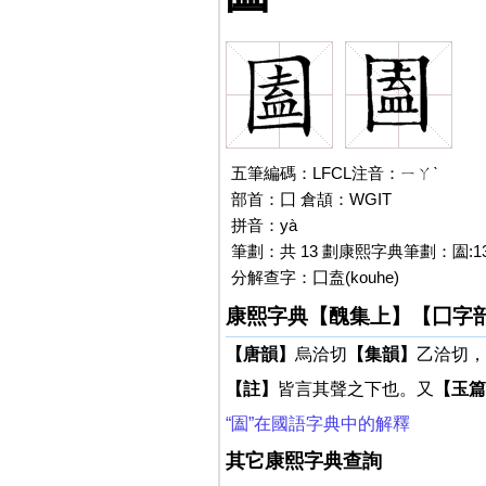
五筆編碼：LFCL注音：ㄧㄚˋ
部首：囗 倉頡：WGIT
拼音：yà
筆劃：共 13 劃康熙字典筆劃：圔:1
分解查字：囗盍(kouhe)
康熙字典【醜集上】【囗字
【唐韻】
烏洽切
【集韻】
乙洽切，
【註】
皆言其聲之下也。又
【玉篇
“圔”在國語字典中的解釋
其它康熙字典查詢