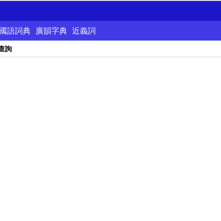
國語詞典
廣韻字典
近義詞
查詢