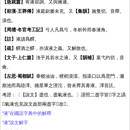
【急就篇】
有液容調。又與掖通。
【前漢·王莽傳】
液庭尉媵未充。又
【集韻】
施隻切。音釋。
漬也。
【周禮·冬官考工記】
弓人凡爲弓，冬析幹而春液角。
【註】
液讀爲醳。
【疏】
醳酒之醳，亦漬液之義。又解散也。
【文子·上仁篇】
渙乎其若水之液。又
【韻補】
葉弋灼切，音
龠。
【左思·蜀都賦】
黍稷油油，稉稻漠漠。指渠口以爲雲門，灑
彪池而爲陸澤。雖星畢之滂沱，曾未齊其膏液。澤音託。
考證：〔【說文】盡也，盡氣液也。〕謹照二盡字皆𧗁字之譌
𧗁氣液也見說文血部兩盡字𠀤改𧗁。
“液”在國語字典中的解釋
“液”說文解字