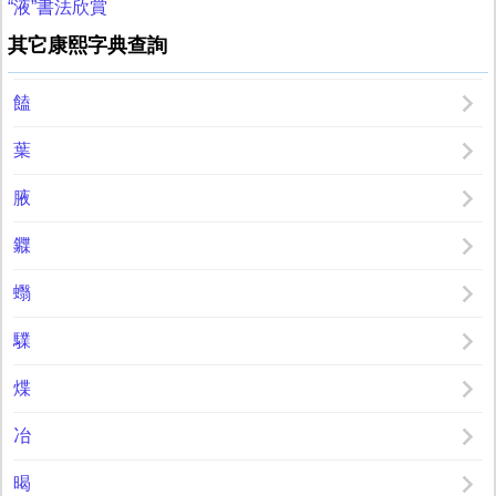
“液”書法欣賞
其它康熙字典查詢
饁
葉
腋
䥡
蠮
驜
煠
冶
暍