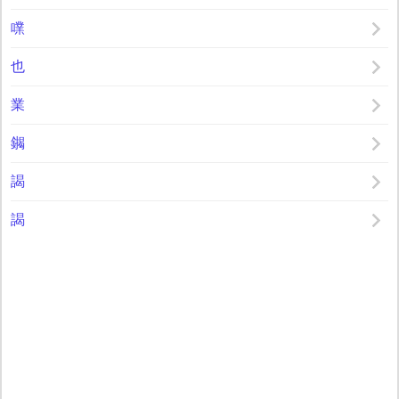
㗼
也
業
䥟
謁
謁