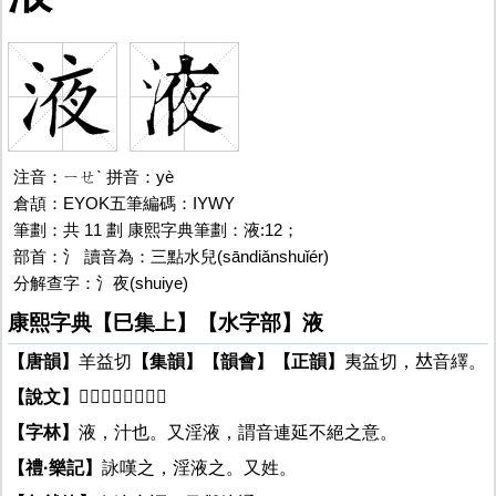
注音：ㄧㄝˋ 拼音：yè
倉頡：EYOK五筆編碼：IYWY
筆劃：共 11 劃 康熙字典筆劃：液:12；
部首：氵 讀音為：三點水兒(sāndiǎnshuǐér)
分解查字：氵夜(shuiye)
液
康熙字典【巳集上】【水字部】液
【唐韻】
羊益切
【集韻】
【韻會】
【正韻】
夷益切，𠀤音繹。
【說文】
𧗁也，𧗁氣液也。
【字林】
液，汁也。又淫液，謂音連延不絕之意。
【禮·樂記】
詠嘆之，淫液之。又姓。