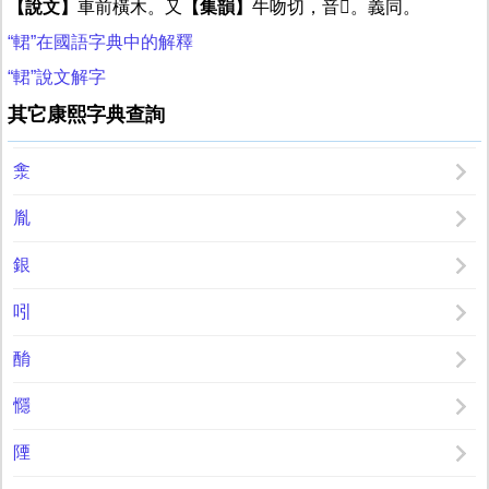
【說文】
車前橫木。又
【集韻】
牛吻切，音𠲰。義同。
“輑”在國語字典中的解釋
“輑”說文解字
其它康熙字典查詢
淾
胤
銀
吲
酳
㦩
陻