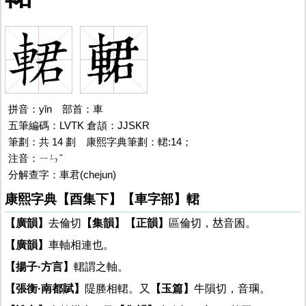
拼音：yǐn
輑
部首：車
五筆編碼：LVTK 倉頡：JJSKR
筆劃：共 14 劃
輑
康熙字典筆劃：輑:14；
注音：ㄧㄣˇ
分解查字：車君(chejun)
康熙字典【酉集下】【車字部】輑
【廣韻】
去倫切
【集韻】
【正韻】
區倫切，𠀤音囷。
【廣韻】
車軸相連也。
【揚子·方言】
輑謂之軸。
【張衡·南都賦】
隄塍相輑。又
【玉篇】
牛隕切，音㻒。