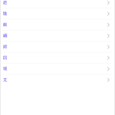
赺
陰
銀
絪
婬
囙
垠
冘