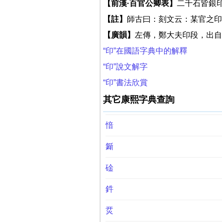
【前漢·百官公卿表】
二千石皆銀
【註】
師古曰：刻文云：某官之印
【廣韻】
左傳，鄭大夫印段，出自
“印”在國語字典中的解釋
“印”說文解字
“印”書法欣賞
其它康熙字典查詢
愔
䤺
碒
鈝
烎