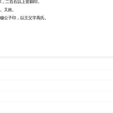
印，二百石以上皆銅印。
。又姓。
穆公子印，以王父字爲氏。