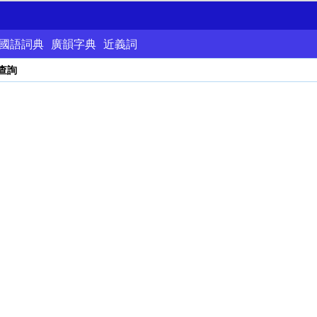
國語詞典
廣韻字典
近義詞
查詢