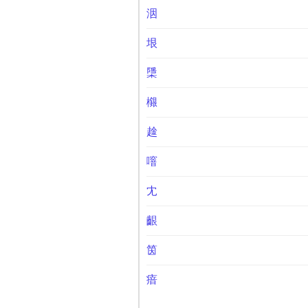
洇
垠
檃
檭
趛
噾
冘
齦
筃
瘖