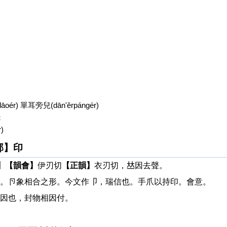
r) 單耳旁兒(dān'ěrpángér)
；
)
部】印
】
【韻會】
伊刃切
【正韻】
衣刃切，𠀤因去聲。
。卪象相合之形。今文作卩，瑞信也。手爪以持印。會意。
因也，封物相因付。