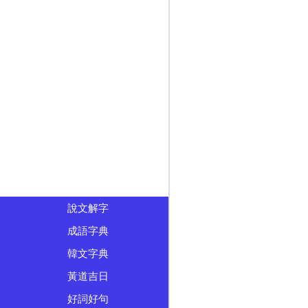
說文解字
成語字典
韓文字典
黃道吉日
好詞好句