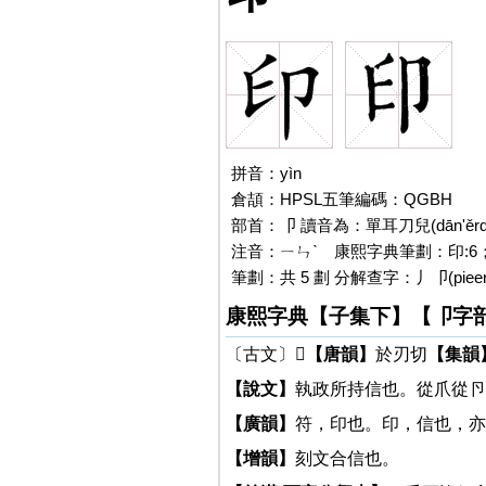
拼音：yìn
印
倉頡：HPSL五筆編碼：QGBH
部首：卩 讀音為：單耳刀兒(dān'ěrdāoé
注音：ㄧㄣˋ
印
康熙字典筆劃：印:6
筆劃：共 5 劃 分解查字：丿卩(pieer
康熙字典【子集下】【卩字
〔古文〕𠘄
【唐韻】
於刃切
【集韻
【說文】
執政所持信也。從爪從卪
【廣韻】
符，印也。印，信也，亦
【增韻】
刻文合信也。