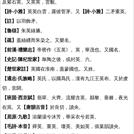
及紫石英。又英英，雲貌。
【詩·小雅】
英英白雲，露彼菅茅。又
【詩·小雅】
二矛重英。
【註】
以羽飾矛。
【魯頌】
朱英綠縢。
【疏】
蓋絲纒而朱染之。又樂名。
【前漢·禮樂志】
帝嚳作《五英》。英，華茂也。又國名。
【史記·陳杞世家】
臯陶之後，或封英、六。
【楚世家註】
英國在淮南，蓋蓼國也。又姓。
【通志·氏族略】
英氏，以國爲氏，漢有九江王英布。又於䖍
切，音閼。
【班固·西京賦】
翡翠、火齊。流耀含英。縣黎、垂棘，夜光
在焉。又
【唐韻古音】
於良切，讀央。
【屈原·九歌】
浴蘭湯兮沐芳，華采衣兮若英。
【毛詩·本音】
舜英、重英、瓊英、美如英，俱葉韻讀央。