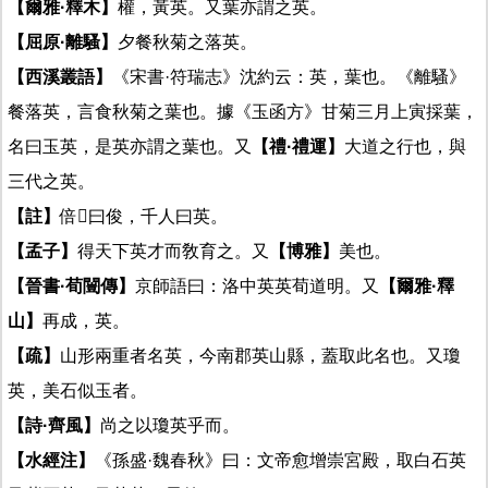
【爾雅·釋木】
權，黃英。又葉亦謂之英。
【屈原·離騷】
夕餐秋菊之落英。
【西溪叢語】
《宋書·符瑞志》沈約云：英，葉也。《離騷》
餐落英，言食秋菊之葉也。據《玉函方》甘菊三月上寅採葉，
名曰玉英，是英亦謂之葉也。又
【禮·禮運】
大道之行也，與
三代之英。
【註】
倍𨕖曰俊，千人曰英。
【孟子】
得天下英才而敎育之。又
【博雅】
美也。
【晉書·荀闓傳】
京師語曰：洛中英英荀道明。又
【爾雅·釋
山】
再成，英。
【疏】
山形兩重者名英，今南郡英山縣，蓋取此名也。又瓊
英，美石似玉者。
【詩·齊風】
尚之以瓊英乎而。
【水經注】
《孫盛·魏春秋》曰：文帝愈增崇宮殿，取白石英