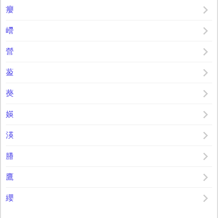
癭
巆
營
萾
藀
媖
渶
膡
鷹
纓