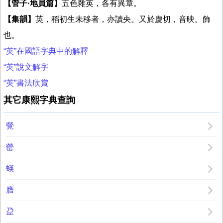
【管子·地員篇】
五色雜英，各有異章。
【集韻】
英，稻初生未移者，亦讀央。又於慶切，音映。飾
也。
“英”在國語字典中的解釋
“英”說文解字
“英”書法欣賞
其它康熙字典查詢
覮
罃
蝧
膺
盁