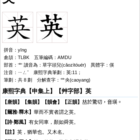
拼音：yīng
倉頡：TLBK
英
五筆編碼：AMDU
部首：艹 讀音為：草字頭兒(cǎozìtóuér) 異體字：偀
注音：ㄧㄥˇ 康熙字典筆劃：英:11；
筆劃：共 8 劃
英
分解查字：艹央(caoyang)
康熙字典【申集上】【艸字部】英
【唐韻】
【集韻】
【韻會】
【正韻】
𠀤於驚切，音瑛。
【爾雅·釋木】
華而不實者謂之英。
【詩·鄭風】
有女同車，顏如舜英。
【註】
英，猶華也。又木名。