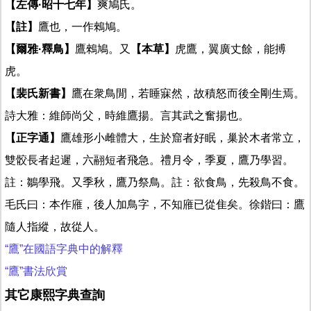
【左傳·昭十七年】
爽鳩氏。
【註】
鷹也，一作鶆鳩。
【爾雅·釋鳥】
鷹鶆鳩。又
【本草】
虎鷹，翼廣丈餘，能搏
虎。
【裴氏新書】
鷹在衆鳥閒，若睡寐然，故積怒而後全剛生焉。
詩大雅：維師尚父，時維鷹揚。言其武之奮揚也。
【正字通】
鷹雄形小雌體大，生於窟者好眠，巢於木者常立，
雙骹長者起遲，六翮短者飛急。禮月令，季夏，鷹乃學習。
註：鶵學飛。又季秋，鷹乃祭鳥。註：欲食鳥，先殺鳥不食。
毛氏曰：本作䧹，後人加鳥字，不知䧹已從隹矣。徐鍇曰：鷹
隨人指縱，故從人。
“鷹”在國語字典中的解釋
“鷹”書法欣賞
其它康熙字典查詢