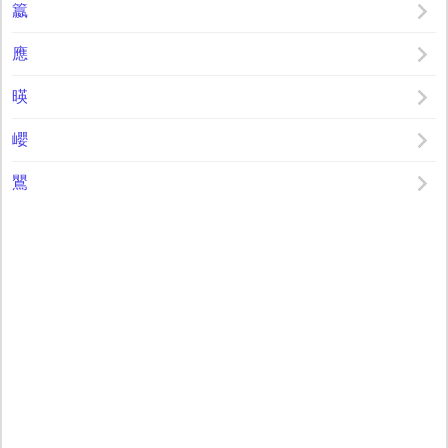
籝
應
暎
巊
鸎