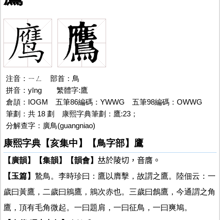
注音：ㄧㄥ
鷹
部首：鳥
拼音：yīng
鷹的
繁體字:鷹
倉頡：IOGM 五筆86編碼：YWWG 五筆98編碼：OWWG
筆劃：共 18 劃 康熙字典筆劃：鷹:23；
分解查字：廣鳥(guangniao)
康熙字典【亥集中】【鳥字部】鷹
【廣韻】
【集韻】
【韻會】
𠀤於陵切，音膺。
【玉篇】
鷙鳥。李時珍曰：鷹以膺擊，故謂之鷹。陸佃云：一
歲曰黃鷹，二歲曰鴘鷹，鴘次赤也。三歲曰鶬鷹，今通謂之角
鷹，頂有毛角微起。一曰題肩，一曰征鳥，一曰爽鳩。