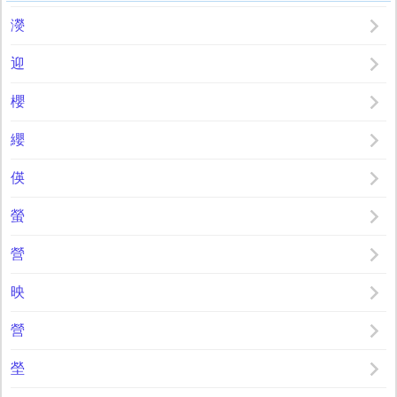
濙
迎
櫻
纓
偀
螢
營
映
營
塋