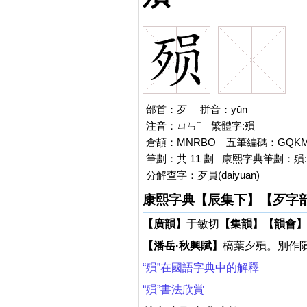
部首：歹 拼音：yǔn
注音：ㄩㄣˇ
殞
繁體字:殞
倉頡：MNRBO 五筆編碼：GQK
筆劃：共 11 劃 康熙字典筆劃：殞:
分解查字：歹員(daiyuan)
康熙字典【辰集下】【歹字
【廣韻】
于敏切
【集韻】
【韻會】
【潘岳·秋興賦】
槁葉夕殞。別作
“殞”在國語字典中的解釋
“殞”書法欣賞