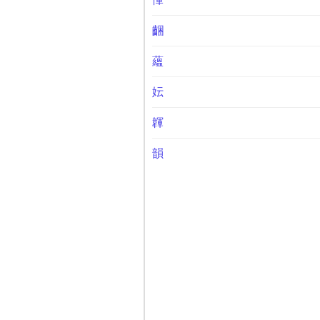
齫
蘊
妘
韗
韻