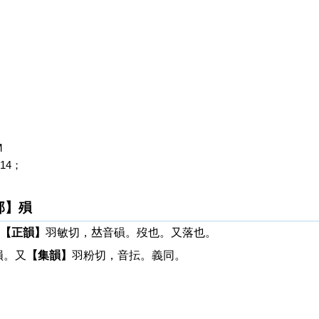
M
14；
部】殞
【正韻】
羽敏切，𠀤音磒。歿也。又落也。
隕。又
【集韻】
羽粉切，音抎。義同。