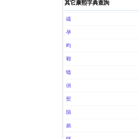
其它康熙字典查詢
縕
孕
昀
鄆
蝹
傊
熨
隕
㜏
惲