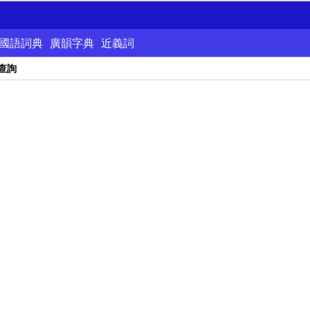
國語詞典
廣韻字典
近義詞
查詢