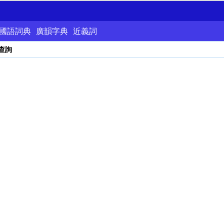
國語詞典
廣韻字典
近義詞
查詢