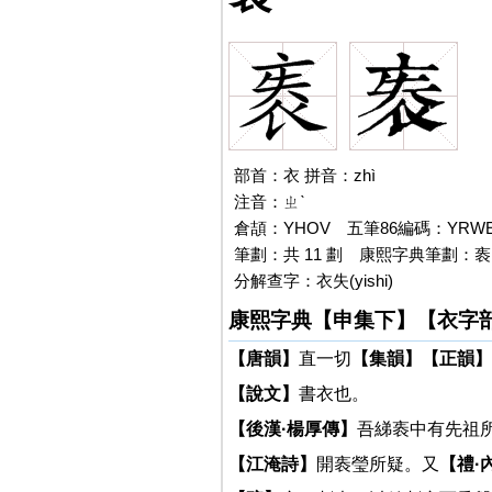
部首：衣 拼音：zhì
注音：ㄓˋ
倉頡：YHOV 五筆86編碼：YRWE
筆劃：共 11 劃
袠
康熙字典筆劃：袠:
分解查字：衣失(yishi)
康熙字典【申集下】【衣字
【唐韻】
直一切
【集韻】
【正韻】
【說文】
書衣也。
【後漢·楊厚傳】
吾綈袠中有先祖
【江淹詩】
開袠瑩所疑。又
【禮·