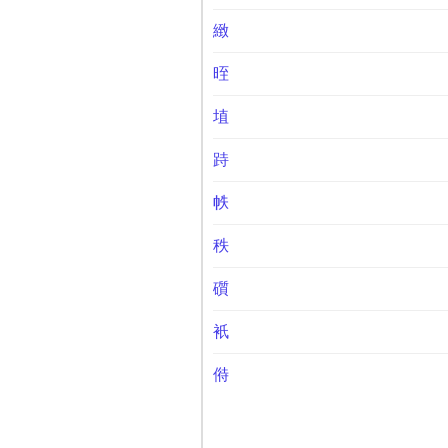
緻
晊
埴
跱
帙
秩
礩
衹
偫