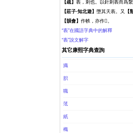
【疏】
袠，刺也。以針刺袠而爲縏
【莊子·知北遊】
墮其天袠。又
【
【韻會】
作帙，亦作𧙍。
“袠”在國語字典中的解釋
“袠”說文解字
其它康熙字典查詢
旘
胑
職
䓜
紙
樴