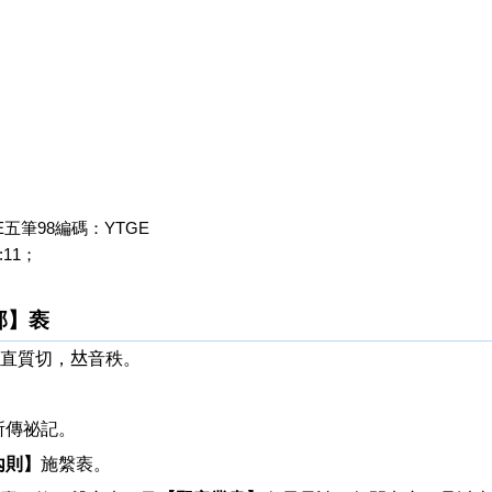
五筆98編碼：YTGE
11；
部】袠
直質切，𠀤音秩。
所傳祕記。
內則】
施縏袠。