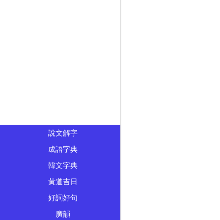
說文解字
成語字典
韓文字典
黃道吉日
好詞好句
廣韻