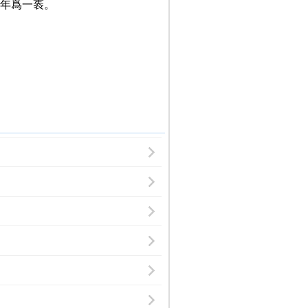
年爲一袠。