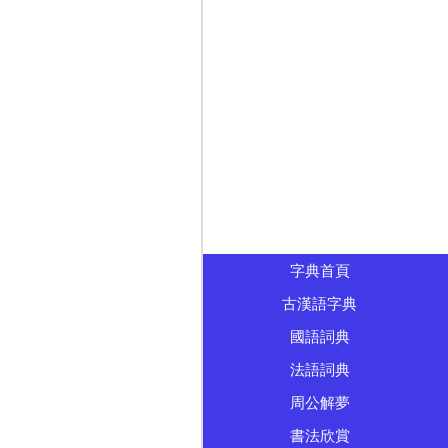
字典首頁
古漢語字典
國語詞典
法語詞典
周公解夢
書法欣賞