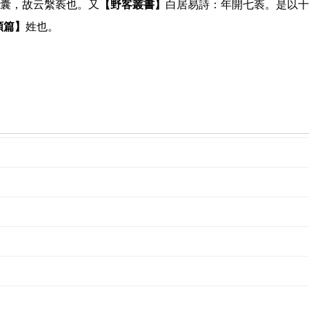
囊，故云縏袠也。又
【野客叢書】
白居易詩：年開七袠。是以十
類篇】
姓也。