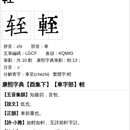
拼音：zhì
輊的
部首：車
五筆編碼：LGCF
輊的
倉頡：KQMIG
筆劃：共 10 劃 康熙字典筆劃：輊:13；
注音：ㄓˋ
分解查字：車至(chezhi) 繁體字:輊
康熙字典【酉集下】【車字部】輊
【五音集韻】
知義切，音智。
【說文】
低也。
【正韻】
車前重也。
【詩·小雅】
如輊如軒。互詳前軒字註。