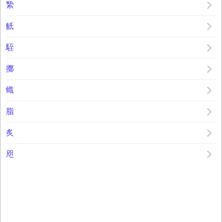
縶
觗
駤
擲
蟙
脂
炙
咫