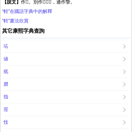
【說文】
作𨎌。別作𦥎𨏡𨏑，通作摯。
“輊”在國語字典中的解釋
“輊”書法欣賞
其它康熙字典查詢
坧
値
疷
䑇
指
厔
忮