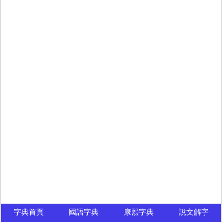
字典首頁
國語字典
康熙字典
說文解字