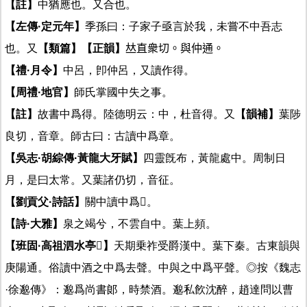
【註】
中猶應也。又合也。
【左傳·定元年】
季孫曰：子家子亟言於我，未嘗不中吾志
也。又
【類篇】
【正韻】
𠀤直衆切。與仲通。
【禮·月令】
中呂，卽仲呂，又讀作得。
【周禮·地官】
師氏掌國中失之事。
【註】
故書中爲得。陸德明云：中，杜音得。又
【韻補】
葉陟
良切，音章。師古曰：古讀中爲章。
【吳志·胡綜傳·黃龍大牙賦】
四靈旣布，黃龍處中。周制日
月，是曰太常。又葉諸仍切，音征。
【劉貢父·詩話】
關中讀中爲𤇏。
【詩·大雅】
泉之竭兮，不雲自中。葉上頻。
【班固·高祖泗水亭𥓓】
天期乗祚受爵漢中。葉下秦。古東韻與
庚陽通。俗讀中酒之中爲去聲。中與之中爲平聲。◎按《魏志
·徐邈傳》：邈爲尚書郞，時禁酒。邈私飮沈醉，趙達問以曹