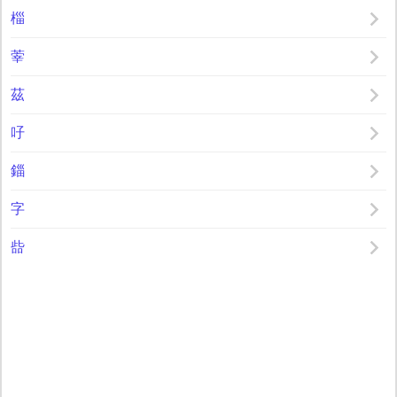
椔
䔂
茲
吇
錙
字
啙