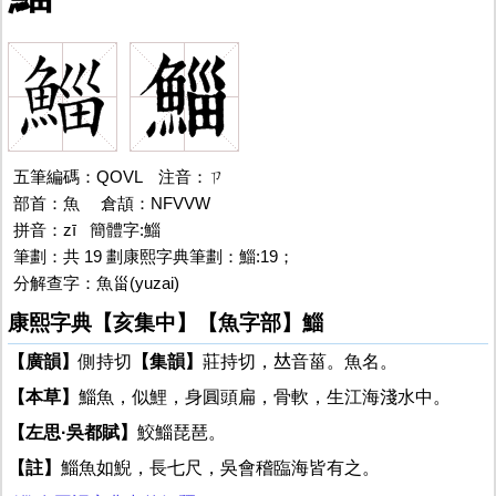
五筆編碼：QOVL 注音：ㄗ
部首：魚
鯔
倉頡：NFVVW
拼音：zī 簡體字:鯔
筆劃：共 19 劃康熙字典筆劃：鯔:19；
分解查字：魚甾(yuzai)
康熙字典【亥集中】【魚字部】鯔
【廣韻】
側持切
【集韻】
莊持切，𠀤音菑。魚名。
【本草】
鯔魚，似鯉，身圓頭扁，骨軟，生江海淺水中。
【左思·吳都賦】
鮫鯔琵琶。
【註】
鯔魚如鯢，長七尺，吳會稽臨海皆有之。