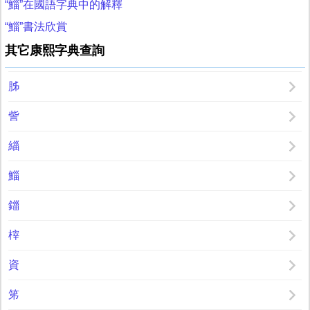
“鯔”在國語字典中的解釋
“鯔”書法欣賞
其它康熙字典查詢
胏
訾
緇
鯔
鍿
榟
資
笫