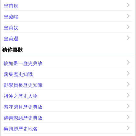
皇甫規
皇藏峪
皇甫奴
皇甫遐
猜你喜歡
較如畫一歷史典故
義集歷史知識
勸學員長歷史知識
祖沖之歷史人物
羞花閉月歷史典故
旌善懲惡歷史典故
吳興縣歷史地名