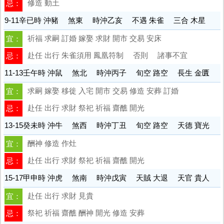
修造 動土
忌：
9-11辛已時 沖豬 煞東 時沖乙亥 不遇 朱雀 三合 木星
祈福 求嗣 訂婚 嫁娶 求財 開市 交易 安床
宜：
赴任 出行 朱雀須用 鳳凰符制 否則 諸事不宜
忌：
11-13壬午時 沖鼠 煞北 時沖丙子 旬空 路空 長生 金匱
求嗣 嫁娶 移徙 入宅 開市 交易 修造 安葬 訂婚
宜：
赴任 出行 求財 祭祀 祈福 齋醮 開光
忌：
13-15癸未時 沖牛 煞西 時沖丁丑 旬空 路空 天德 寶光
酬神 修造 作灶
宜：
赴任 出行 求財 祭祀 祈福 齋醮 開光
忌：
15-17甲申時 沖虎 煞南 時沖戊寅 天賊 大退 天官 貴人
赴任 出行 求財 見貴
宜：
祭祀 祈福 齋醮 酬神 開光 修造 安葬
忌：