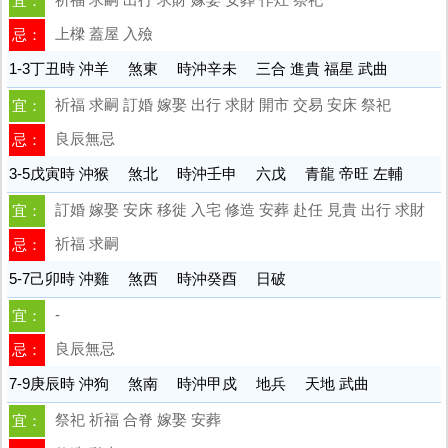
宜：
上樑 蓋屋 入殮
忌：
1-3丁丑時 沖羊 煞東 時沖辛未 三合 進貴 福星 武曲
祈福 求嗣 訂婚 嫁娶 出行 求財 開市 交易 安床 祭祀
宜：
良辰無忌
忌：
3-5戊寅時 沖猴 煞北 時沖壬申 六戊 青龍 帝旺 左輔
訂婚 嫁娶 安床 移徙 入宅 修造 安葬 赴任 見貴 出行 求財
宜：
祈福 求嗣
忌：
5-7己卯時 沖雞 煞西 時沖癸酉 日破
-
宜：
良辰無忌
忌：
7-9庚辰時 沖狗 煞南 時沖甲戍 地兵 天地 武曲
祭祀 祈福 合脊 嫁娶 安葬
宜：