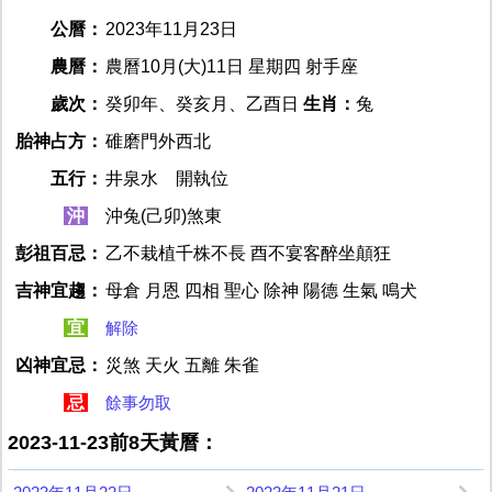
公曆：
2023年11月23日
農曆：
農曆10月(大)11日 星期四 射手座
歲次：
癸卯年、癸亥月、乙酉日
生肖：
兔
胎神占方：
碓磨門外西北
五行：
井泉水 開執位
沖
沖兔(己卯)煞東
彭祖百忌：
乙不栽植千株不長 酉不宴客醉坐顛狂
吉神宜趨：
母倉 月恩 四相 聖心 除神 陽德 生氣 鳴犬
宜
解除
凶神宜忌：
災煞 天火 五離 朱雀
忌
餘事勿取
2023-11-23前8天黃曆：