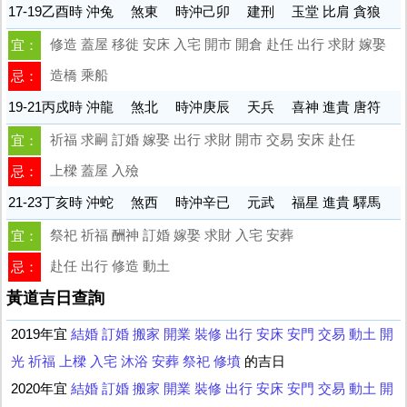
17-19乙酉時 沖兔 煞東 時沖己卯 建刑 玉堂 比肩 貪狼
修造 蓋屋 移徙 安床 入宅 開市 開倉 赴任 出行 求財 嫁娶
宜：
造橋 乘船
忌：
19-21丙戍時 沖龍 煞北 時沖庚辰 天兵 喜神 進貴 唐符
祈福 求嗣 訂婚 嫁娶 出行 求財 開市 交易 安床 赴任
宜：
上樑 蓋屋 入殮
忌：
21-23丁亥時 沖蛇 煞西 時沖辛已 元武 福星 進貴 驛馬
祭祀 祈福 酬神 訂婚 嫁娶 求財 入宅 安葬
宜：
赴任 出行 修造 動土
忌：
黃道吉日查詢
2019年宜
結婚
訂婚
搬家
開業
裝修
出行
安床
安門
交易
動土
開
光
祈福
上樑
入宅
沐浴
安葬
祭祀
修墳
的吉日
2020年宜
結婚
訂婚
搬家
開業
裝修
出行
安床
安門
交易
動土
開