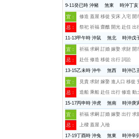
9-11癸已時 沖豬 煞東 時沖丁
修造 蓋屋 移徙 安床 入宅 開
宜：
祭祀 祈福 齋醮 開光 赴任 出
忌：
11-13甲午時 沖鼠 煞北 時沖戊
祈福 求嗣 訂婚 嫁娶 求財 開
宜：
赴任 修造 移徙 出行 詞訟
忌：
13-15乙未時 沖牛 煞西 時沖
見貴 求財 嫁娶 進人口 移徙 
宜：
造船 乘船 赴任 出行 修造 動
忌：
15-17丙申時 沖虎 煞南 時沖庚
祈福 求嗣 訂婚 嫁娶 出行 求
宜：
上樑 蓋屋 入殮
忌：
17-19丁酉時 沖兔 煞東 時沖辛