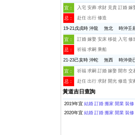
入宅 安葬 求財 見貴 訂婚 嫁
宜：
赴任 出行 修造
忌：
19-21戊戍時 沖龍 煞北 時沖壬
訂婚 嫁娶 安床 移徙 入宅 修
宜：
祈福 求嗣 乘船
忌：
21-23己亥時 沖蛇 煞西 時沖癸
祈福 求嗣 訂婚 嫁娶 開市 交
宜：
赴任 出行 求財 開光 修造 安
忌：
黃道吉日查詢
2019年宜
結婚
訂婚
搬家
開業
裝修
2020年宜
結婚
訂婚
搬家
開業
裝修