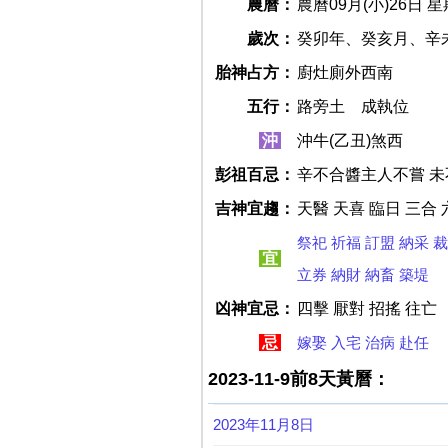
農曆：
農曆09月(小)26日 
歲次：
癸卯年、癸亥月、辛
胎神占方：
廚灶廁外西南
五行：
路旁土 成執位
沖
沖牛(乙丑)煞西
彭祖百忌：
辛不合醬主人不嘗 
吉神宜趨：
天醫 天喜 臨日 三合 
祭祀
祈福
訂盟
納采
裁
宜
立券
納財
納畜
築堤
凶神宜忌：
四擊 厭對 招搖 往亡
忌
嫁娶
入宅
治病
赴任
2023-11-9前8天黃曆：
2023年11月8日