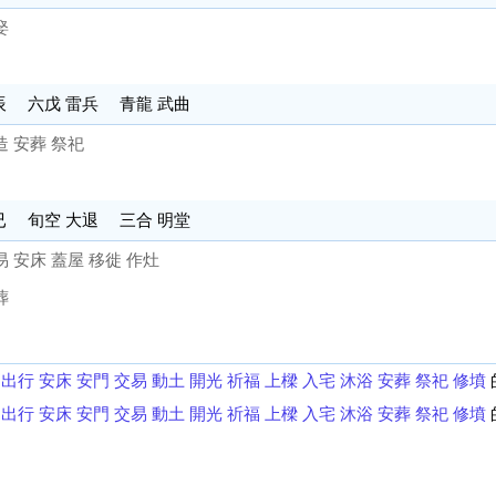
娶
辰 六戊 雷兵 青龍 武曲
造 安葬 祭祀
已 旬空 大退 三合 明堂
易 安床 蓋屋 移徙 作灶
葬
出行
安床
安門
交易
動土
開光
祈福
上樑
入宅
沐浴
安葬
祭祀
修墳
出行
安床
安門
交易
動土
開光
祈福
上樑
入宅
沐浴
安葬
祭祀
修墳