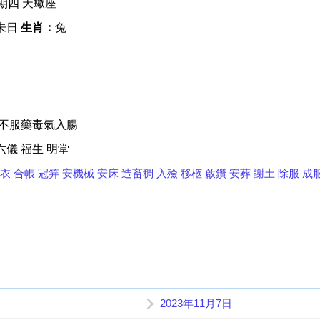
星期四 天蠍座
未日
生肖：
兔
未不服藥毒氣入腸
六儀 福生 明堂
衣
合帳
冠笄
安機械
安床
造畜稠
入殮
移柩
啟鑽
安葬
謝土
除服
成
2023年11月7日