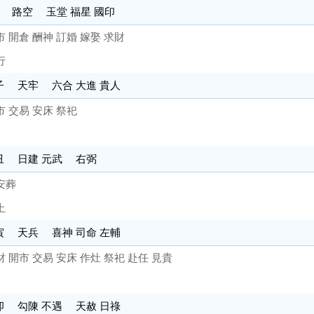
亥 路空 玉堂 福星 國印
市 開倉 酬神 訂婚 嫁娶 求財
行
子 天牢 六合 大進 貴人
市 交易 安床 祭祀
己丑 日建 元武 右弼
安葬
土
寅 天兵 喜神 司命 左輔
財 開市 交易 安床 作灶 祭祀 赴任 見貴
卯 勾陳 不遇 天赦 日祿