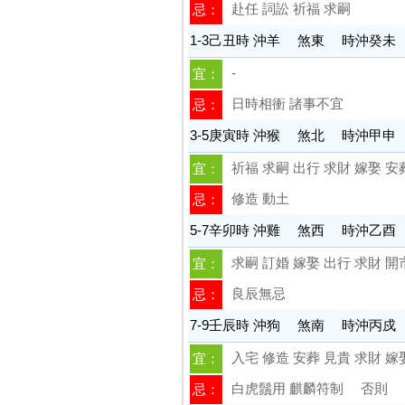
赴任 詞訟 祈福 求嗣
忌：
1-3己丑時 沖羊 煞東 時沖癸未
-
宜：
日時相衝 諸事不宜
忌：
3-5庚寅時 沖猴 煞北 時沖甲申
祈福 求嗣 出行 求財 嫁娶 安
宜：
修造 動土
忌：
5-7辛卯時 沖雞 煞西 時沖乙酉
求嗣 訂婚 嫁娶 出行 求財 開
宜：
良辰無忌
忌：
7-9壬辰時 沖狗 煞南 時沖丙戍
入宅 修造 安葬 見貴 求財 嫁
宜：
白虎鬚用 麒麟符制 否則 諸
忌：