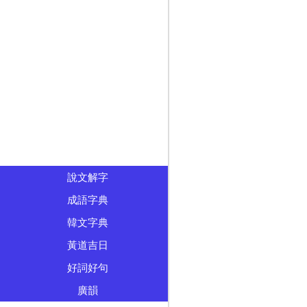
說文解字
成語字典
韓文字典
黃道吉日
好詞好句
廣韻