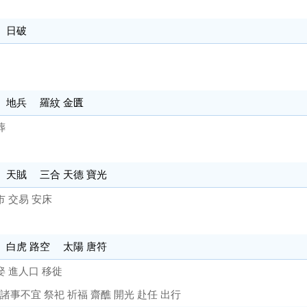
 日破
 地兵 羅紋 金匱
葬
 天賊 三合 天德 寶光
市 交易 安床
 白虎 路空 太陽 唐符
娶 進人口 移徙
事不宜 祭祀 祈福 齋醮 開光 赴任 出行