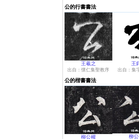
公的行書書法
王
王羲之
出自：集
出自：懷仁集聖教序
公的楷書書法
柳公
柳公權