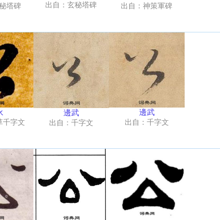
出自：玄秘塔碑
出自：神策軍碑
秘塔碑
邊武
永
邊武
出自：千字文
草千字文
出自：千字文