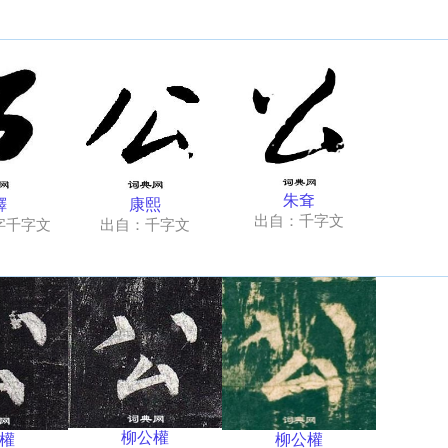
朱耷
鐸
康熙
出自：千字文
字千字文
出自：千字文
柳公權
柳公權
權