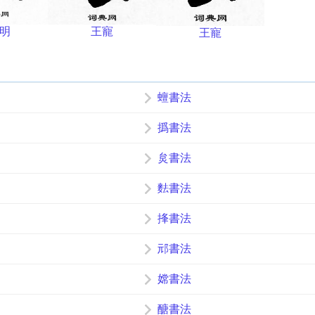
明
王寵
王寵
蟺書法
撝書法
炱書法
麮書法
捀書法
邧書法
嫦書法
醣書法