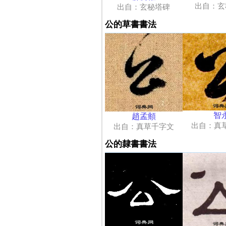
出自：玄
出自：玄秘塔碑
公的草書書法
智
趙孟頫
出自：真
出自：真草千字文
公的隸書書法