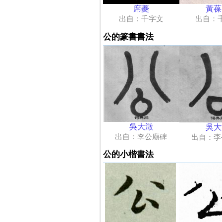
黃葆
席夔
出自：
出自：千字文
公的篆書書法
吳大澂
吳大
出自：李公廟碑
出自：李
公的小楷書法