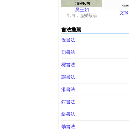
吳玉如
文徵
出自：臨樂毅論
書法推薦
僷書法
仞書法
欏書法
譞書法
湯書法
鍔書法
縊書法
劬書法