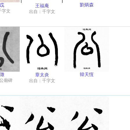
劉炳森
戉
王福庵
千字文
出自：千字文
韓天恆
澂
章太炎
公廟碑
出自：千字文