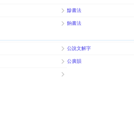
黲書法
餉書法
公說文解字
公廣韻