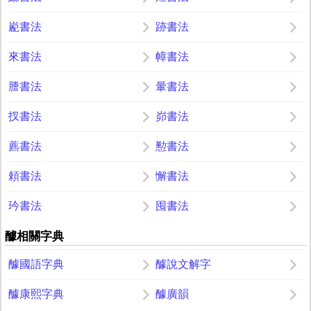
嶏書法
跡書法
來書法
幛書法
謄書法
暈書法
扠書法
峁書法
藨書法
懃書法
頼書法
懈書法
玪書法
囤書法
醵相關字典
醵國語字典
醵說文解字
醵康熙字典
醵廣韻