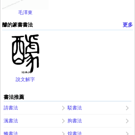
毛澤東
醵的篆書書法
更多
說文解字
書法推薦
請書法
駁書法
渢書法
朐書法
鰷書法
煌書法