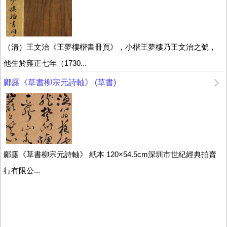
（清）王文治《王夢樓楷書冊頁》，小楷王夢樓乃王文治之號，
他生於雍正七年（1730...
鄺露《草書柳宗元詩軸》 (草書)
鄺露《草書柳宗元詩軸》 紙本 120×54.5cm深圳市世紀經典拍賣
行有限公...