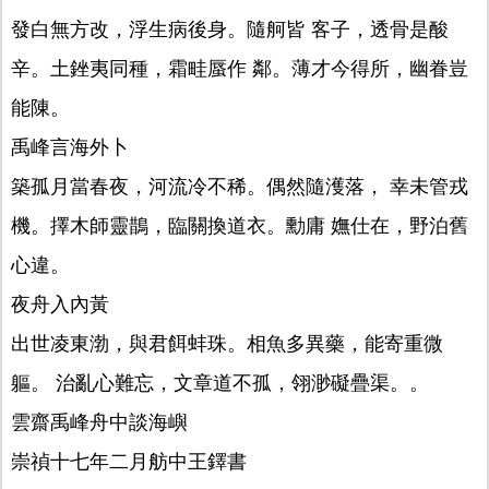
發白無方改，浮生病後身。隨舸皆 客子，透骨是酸
辛。土銼夷同種，霜畦蜃作 鄰。薄才今得所，幽眷豈
能陳。
禹峰言海外卜
築孤月當春夜，河流冷不稀。偶然隨濩落， 幸未管戎
機。擇木師靈鵲，臨關換道衣。勳庸 嫵仕在，野泊舊
心違。
夜舟入內黃
出世凌東渤，與君餌蚌珠。相魚多異藥，能寄重微
軀。 治亂心難忘，文章道不孤，翎渺礙疊渠。。
雲齋禹峰舟中談海嶼
崇禎十七年二月舫中王鐸書