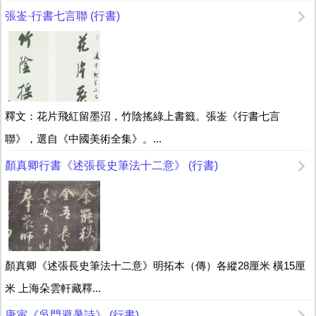
張崟·行書七言聯 (行書)
釋文：花片飛紅留墨沼，竹陰搖綠上書籤。張崟《行書七言
聯》，選自《中國美術全集》。...
顏真卿行書《述張長史筆法十二意》 (行書)
顏真卿《述張長史筆法十二意》明拓本（傳）各縱28厘米 橫15厘
米 上海朵雲軒藏釋...
唐寅《吳門避暑詩》 (行書)