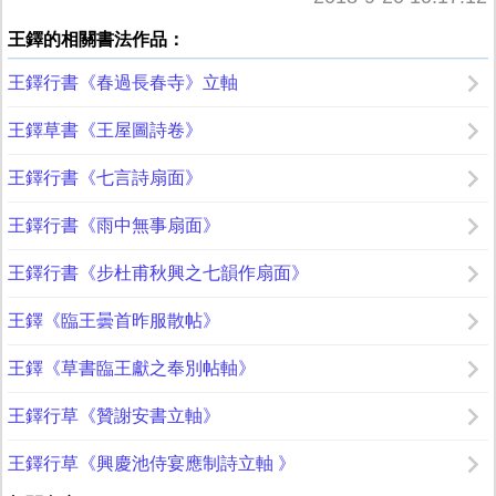
王鐸的相關書法作品：
王鐸行書《春過長春寺》立軸
王鐸草書《王屋圖詩卷》
王鐸行書《七言詩扇面》
王鐸行書《雨中無事扇面》
王鐸行書《步杜甫秋興之七韻作扇面》
王鐸《臨王曇首昨服散帖》
王鐸《草書臨王獻之奉別帖軸》
王鐸行草《贊謝安書立軸》
王鐸行草《興慶池侍宴應制詩立軸 》