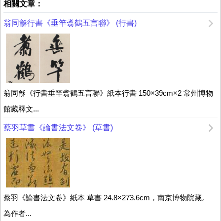
相關文章：
翁同龢行書《垂竿翥鶴五言聯》 (行書)
翁同龢《行書垂竿翥鶴五言聯》紙本行書 150×39cm×2 常州博物
館藏釋文...
蔡羽草書《論書法文卷》 (草書)
蔡羽《論書法文卷》紙本 草書 24.8×273.6cm，南京博物院藏。
為作者...