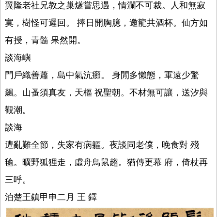
翼隆老社兄教之巢燧嘗思遇，情瀾不可裁。人和無寂
寞，樹怪可遲回。 捧日開胸臆，邀龍共酒杯。仙方如
有授，青髓 果然開。
談海嶼
門戶織善蕭，島中氣沆癤。 身閒多懶態，軍遠少驚
飆。山蚤須真友，天樞 祝聖朝。不材無可讓，送汐與
觀潮。
談海
遭亂難全節，失家有病軀。夜談同老僕，晚食對 殘
毺。曠野狐狸走，虛舟鳥鼠趨。猶傳更幕 府，倚杖再
三呼。
泊楚王鎮甲申二月 王 鐸