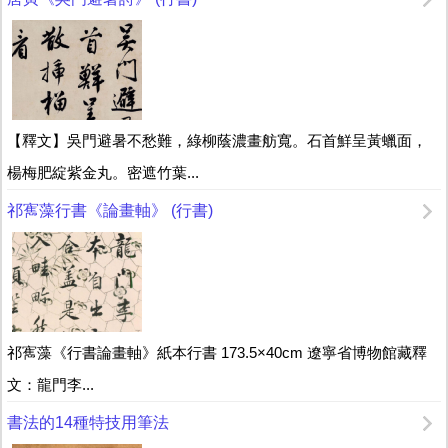
【釋文】吳門避暑不愁難，綠柳蔭濃畫舫寬。石首鮮呈黃蠟面，
楊梅肥綻紫金丸。密遮竹葉...
祁寯藻行書《論畫軸》 (行書)
祁寯藻《行書論畫軸》紙本行書 173.5×40cm 遼寧省博物館藏釋
文：龍門李...
書法的14種特技用筆法