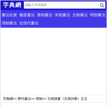
字典網
書法欣賞
魏晉書法
唐朝書法
宋朝書法
元朝書法
明朝書法
清朝書法
近現代書法
字典網
>>
歷代書法
>>
明朝
>> 王鐸隸書《五律詩冊》正文