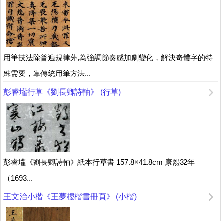
用筆技法除普遍規律外,為強調節奏感加劇變化，解決奇體字的特
殊需要，靠傳統用筆方法...
彭睿壦行草《劉長卿詩軸》 (行草)
彭睿壦《劉長卿詩軸》紙本行草書 157.8×41.8cm 康熙32年
（1693...
王文治小楷《王夢樓楷書冊頁》 (小楷)