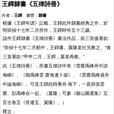
王鐸隸書《五律詩冊》
作者：
王鐸
書體：
隸書
根據《王鐸年譜》記載，王鐸此件隸書經典之作，於
明崇禎十七年二月所作，王鐸時年五十三歲。
該件王鐸隸書《五律詩冊》書法作品，前三首後署款:
“崇禎十七年二月舫中，王鐸書。翼隆老社兄教之。”後
三首署款:“甲申二月，王鐸，翼老再教。”
此《五律詩冊》，所書五律詩中有《雪齋禹峰舟中談
海嶼》、《期禹峰雲 齋海邊卜築》、《雲齋禹峰過舟
中論海嶼》。可見王鐸此時乘舟 南下，一直與張雲
齋、彭禹峰在一起。（翼隆，可參《擬山園選集》五
言古卷五《答遵五、翼隆》。）
釋文：