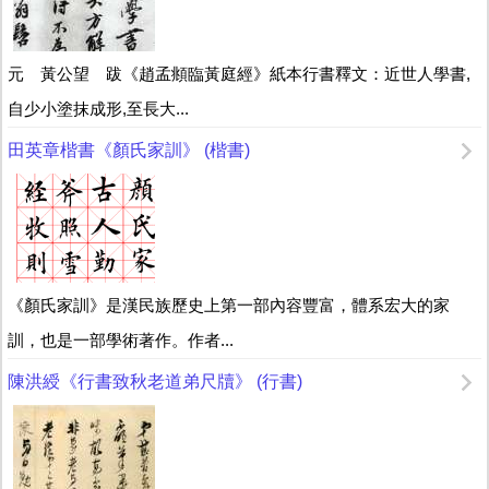
元 黃公望 跋《趙孟頫臨黃庭經》紙本行書釋文：近世人學書,
自少小塗抹成形,至長大...
田英章楷書《顏氏家訓》 (楷書)
《顏氏家訓》是漢民族歷史上第一部內容豐富，體系宏大的家
訓，也是一部學術著作。作者...
陳洪綬《行書致秋老道弟尺牘》 (行書)