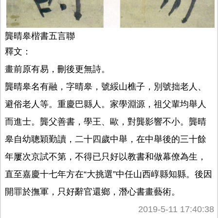
龔晴皋楷書五言聯
釋文：
畫前原有易，刪後更無詩。
龔晴皋名有融，字晴皋，號綏山樵子，別號拙老人、
避俗老人等。重慶巴縣人。家學淵源，祖父輩均舉人
而進士。龔父善書，學王、歐，對龔影響不小。龔晴
皋自幼聰穎勤讀，二十四歲中舉，在中舉後的三十餘
年屢次京試不第，不得已只好以教書和做幕僚為生，
直至嘉慶十七年方在“大挑選”中任山西崞縣知縣。後因
開罪於撫軍，只好辭官還鄉，潛心書畫藝術。
2019-5-11 17:40:38