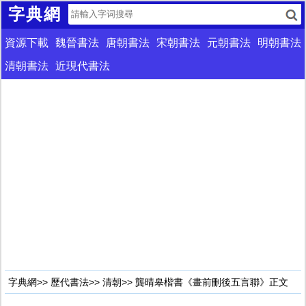
字典網
資源下載
魏晉書法
唐朝書法
宋朝書法
元朝書法
明朝書法
清朝書法
近現代書法
字典網
>>
歷代書法
>>
清朝
>> 龔晴皋楷書《畫前刪後五言聯》正文