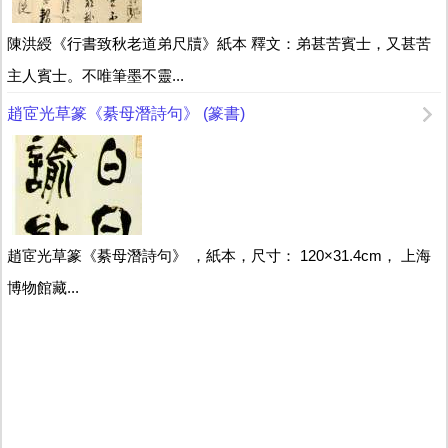
陳洪綬《行書致秋老道弟尺牘》紙本 釋文：弟甚苦賓士，又甚苦
主人賓士。不唯筆墨不靈...
趙宧光草篆《綦母潛詩句》 (篆書)
趙宧光草篆《綦母潛詩句》 ，紙本，尺寸： 120×31.4cm， 上海
博物館藏...