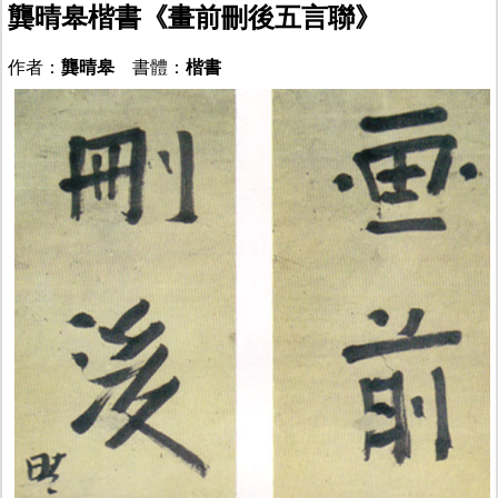
龔晴皋楷書《畫前刪後五言聯》
作者：
龔晴皋
書體：
楷書