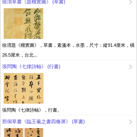
徐渭草書《題榴實圖》 (草書)
徐渭題《榴實圖》，草書，素箋本，水墨，尺寸：縱91.4厘米，橫
26.5厘米，台北...
張問陶《七律詩軸》 (行書)
張問陶《七律詩軸》，行書。
邢侗草書《臨王羲之書四條屏》 (草書)