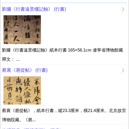
劉墉《行書遠景樓記軸》 (行書)
劉墉《行書遠景樓記軸》紙本行書 165×56.1cm 遼寧省博物館藏
釋文： ...
蔡襄《扈從帖》 (行書)
蔡襄《扈從帖》，紙本行書，縱23.3厘米，橫21.4厘米。北京故宮
博物院藏。《扈...