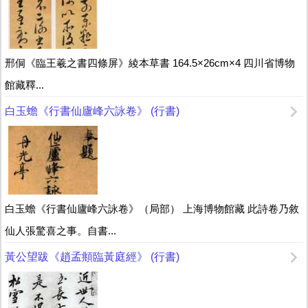
邢侗《臨王羲之書四條屏》綾本草書 164.5×26cm×4 四川省博物
館藏釋...
白玉蟾《行書仙廬峰六詠卷》 (行書)
白玉蟾《行書仙廬峰六詠卷》（局部） 上海博物館藏 此詩卷乃敘
仙人張驚喜之事。自書...
黃公望跋《趙孟頫臨黃庭經》 (行書)