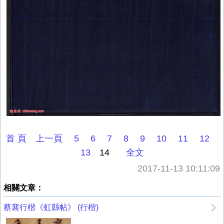
首 頁
上一頁
5
6
7
8
9
10
11
12
13
14
全文
2017-11-13 10:11:09
相關文章：
蔡襄行楷《虹縣帖》 (行楷)