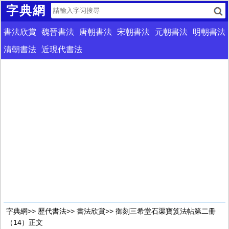
字典網
書法欣賞
魏晉書法
唐朝書法
宋朝書法
元朝書法
明朝書法
清朝書法
近現代書法
字典網
>>
歷代書法
>>
書法欣賞
>> 御刻三希堂石渠寶笈法帖第二冊
（14）正文