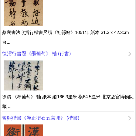
蔡襄書法欣賞行楷書尺牘《虹縣帖》1051年 紙本 31.3 x 42.3cm
台...
徐渭行書題《墨葡萄》 軸 (行書)
徐渭 《墨葡萄》 軸 紙本 縱166.3厘米 橫64.5厘米 北京故宮博物院
藏 ...
曾熙楷書《漢正衡石五言聯》 (楷書)