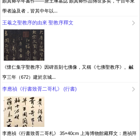
顏真卿早年書作——唐王琳墓誌 顏真卿作品傳世多矣，千百年來
學者論及者，皆其中年以...
王羲之聖教序的由來 聖教序釋文
《懷仁集字聖教序》因碑首刻七佛像，又稱《七佛聖教序》。鹹
亨三年（672）建於京城...
李應禎《行書致胥二哥札》 (行書)
李應禎《行書致胥二哥札》 35×40cm 上海博物館藏釋文：應禎拜