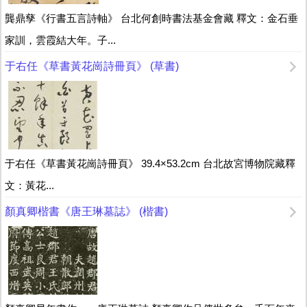
龔鼎孳《行書五言詩軸》 台北何創時書法基金會藏 釋文：金石垂
家訓，雲霞結大年。子...
于右任《草書黃花崗詩冊頁》 (草書)
于右任《草書黃花崗詩冊頁》 39.4×53.2cm 台北故宮博物院藏釋
文：黃花...
顏真卿楷書《唐王琳墓誌》 (楷書)