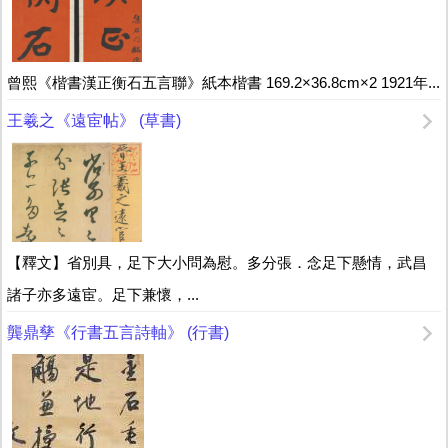
曾熙《楷書漢正衡石五言聯》紙本楷書 169.2×36.8cm×2 1921年...
王羲之《遠宦帖》 (草書)
【釋文】省別具，足下大小問為慰。多分張．念足下懸情，武昌
諸子亦多遠宦。足下兼懷，...
龔鼎孳《行書五言詩軸》 (行書)