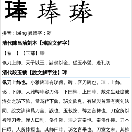
琫
拼音：běng 異體字：鞛
清代陳昌治刻本【琫說文解字】
【卷一】【玉部】
琫
佩刀上飾。天子以玉，諸侯以金。從玉奉聲。邊孔切
清代段玉裁【說文解字注】琫
佩刀上飾也。
小雅鞞
琫
有珌傳。鞞，容刀鞞也。
琫
，上飾。
珌，下飾。大雅鞞
琫
容刀傳，下曰鞞，上曰
琫
。戴先生疑瞻彼
洛矣之珌下飾。當爲鞞下飾。珌文飾皃。有珌與首章有奭句法
同。說文訓鞞爲刀室。誤也。玉裁按。鞞之言裨也。刀室所以
裨護刀者。漢人曰削。俗作鞘。
琫
之言奉也。奉俗作捧。刀本
曰環。人所捧握也。其飾曰
琫
。珌之言畢也。刀室之末。其飾