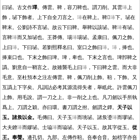
曰珌。古文作
㻫
。傳雲。鞞，容刀鞞也。謂刀削。其雲
琫
上
飾，珌下飾者。上下自全刀言之。
琫
在鞞上。鞞
𡉄
琫
下。珌在
鞞末。公劉詩不言珌。故云下曰鞞。舉鞞以該珌。鞞
琫
有珌。
言鞞
琫
而又加珌也。王莽傳。瑒
琫
瑒珌。孟康曰。佩刀之飾。
上曰
琫
。下曰珌。若劉熙釋名曰。室口之飾曰
琫
。
琫
，捧也。
捧束口也。下末之飾曰琕。琕，卑也。下末之言也。琕卽鞞之
譌。劉意自一鞘言之。故雖襲毛上曰
琫
，下曰鞞之雲。而大非
毛意。至杜預本之注左傳雲。鞞，佩刀削上飾。鞛，下飾。又
互譌上下字矣。凡訓詁必考其源流得失者，舉眡此。許雲佩刀
上飾。用毛說。謂一刀之上。非一削之上也。凡刀劒以手所執
爲上。刀謂之穎。亦曰環。書刀謂之拊。劒謂之鐔。
天子以
玉。諸矦以金。
毛傳曰。天子玉
琫
而珧珌。諸矦璗
琫
而璆珌。
大夫鐐
琫
而鏐珌。士珕
琫
而珕珌。天子以玉。故其字從玉。
從
王。奉聲。
邊孔切。九部。左傳作鞛。咅奉合音。如棓字亦咅