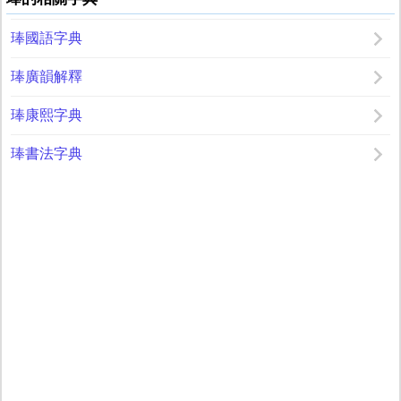
琫國語字典
琫廣韻解釋
琫康熙字典
琫書法字典