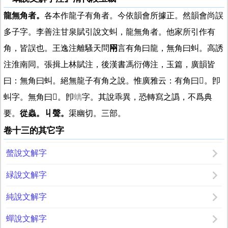
龍無角者。
各本作龍子有角者。今依韻會所據正。然韻會尚誤
多子字。李善注甘泉賦引說文虯，龍無角者。他家所引作有
角，皆誤也。王逸注離騷天問
㒳
言有角曰龍，無角曰虯。高誘
注淮南同。張揖上林賦注，後漢書馮衍傳注，玉篇，廣韻皆
曰：無角曰虯。絕無龍子有角之說。惟廣雅云：有角曰
𪓔
。卽
虯字。無角曰
𡖟
。卽
螭
字。其說乖異，恐轉寫之譌，不爲典
要。
從蟲。丩聲。
渠幽切。三部。
卷十三的其它字
螫說文解字
緑說文解字
純說文解字
蟬說文解字