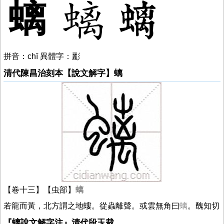
螭
拼音：chī 異體字：彲
清代陳昌治刻本【說文解字】螭
【卷十三】【虫部】
螭
若龍而黃，北方謂之地螻。從蟲離聲。或雲無角曰
螭
。醜知切
『螭說文解字注』清代段玉裁