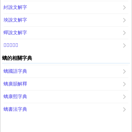
紂說文解字
坱說文解字
蟬說文解字
𧊧說文解字
螭的相關字典
螭國語字典
螭廣韻解釋
螭康熙字典
螭書法字典