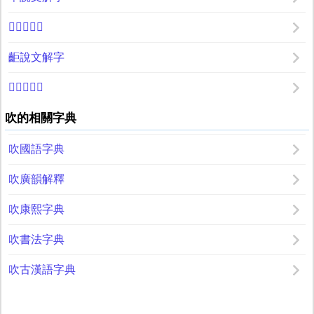
𠱫說文解字
䶙說文解字
𠔁說文解字
吹的相關字典
吹國語字典
吹廣韻解釋
吹康熙字典
吹書法字典
吹古漢語字典