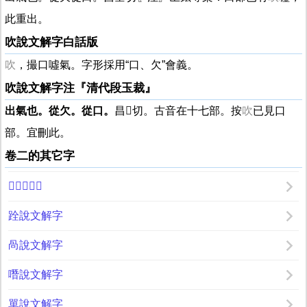
此重出。
吹說文解字白話版
吹
，撮口噓氣。字形採用“口、欠”會義。
吹說文解字注『清代段玉裁』
出氣也。從欠。從口。
昌
𡍮
切。古音在十七部。按
吹
已見口
部。宜刪此。
卷二的其它字
𧾣說文解字
跧說文解字
咼說文解字
噆說文解字
單說文解字