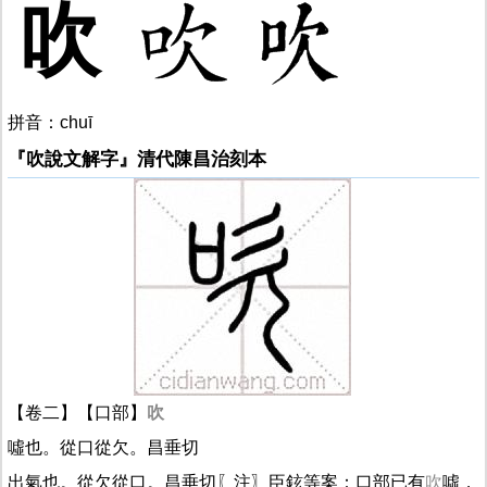
吹
拼音：chuī
『吹說文解字』清代陳昌治刻本
【卷二】【口部】
吹
噓也。從口從欠。昌垂切
出氣也。從欠從口。昌垂切〖注〗臣鉉等案：口部已有
吹
噓，