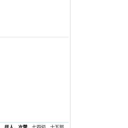
。
從人。次聲。
七四切。十五部。