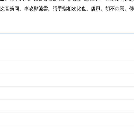
次音義同。車攻鄭箋雲。謂手指相次比也。唐風。胡不
佽
焉。傳