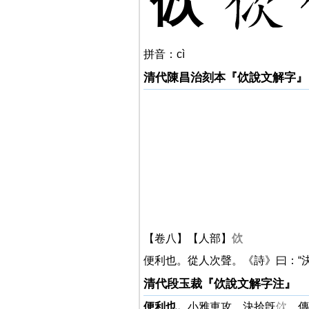
佽
拼音：cì
清代陳昌治刻本『佽說文解字』
【卷八】【人部】
佽
便利也。從人次聲。《詩》曰：“
清代段玉裁『佽說文解字注』
便利也。
小雅車攻。決拾旣
佽
。傳