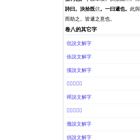
詩曰。決拾旣
佽
。一曰遞也。
此與
而助之。皆遞之意也。
卷八的其它字
仳說文解字
俆說文解字
儻說文解字
𣣲說文解字
襌說文解字
𧡬說文解字
儺說文解字
偵說文解字