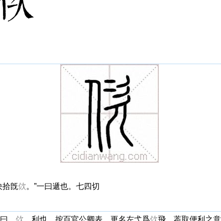
決拾旣
佽
。”一曰遞也。七四切
曰。
佽
，利也。按百官公卿表。更名左弋爲
佽
飛。葢取便利之意