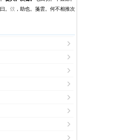
曰。
佽
，助也。箋雲。何不相推次