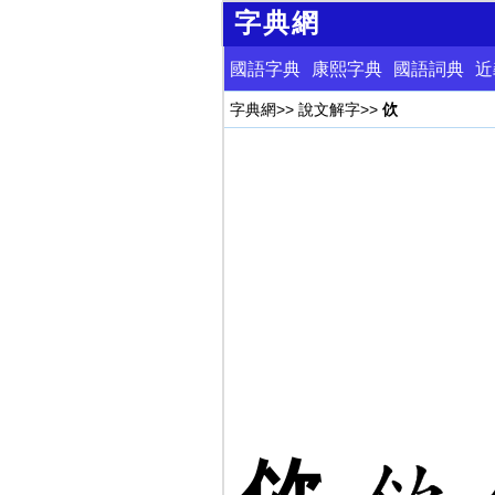
字典網
國語字典
康熙字典
國語詞典
近
字典網
>>
說文解字
>>
佽