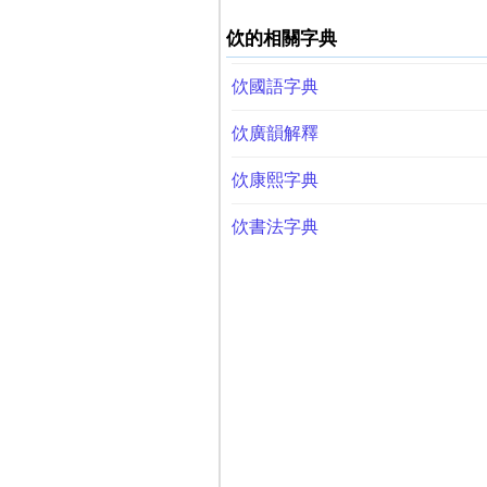
佽的相關字典
佽國語字典
佽廣韻解釋
佽康熙字典
佽書法字典