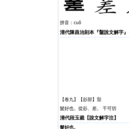
䰈
拼音：cuǒ
清代陳昌治刻本『䰈說文解字』
【卷九】【髟部】
䰈
髮好也。從髟、差。 千可切
清代段玉裁【說文解字注】
髮好也。