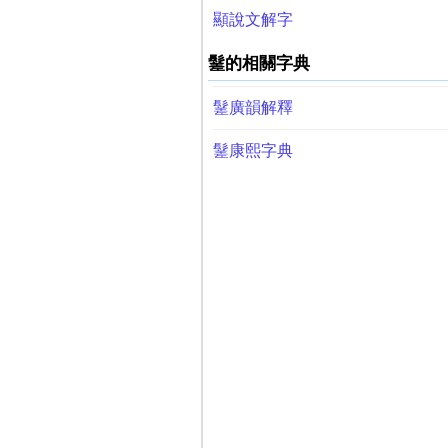
顯說文解字
䰈的相關字典
䰈廣韻解釋
䰈康熙字典