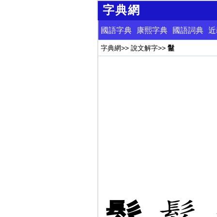
字典網
國語字典
康熙字典
國語詞典
近
字典網
>>
說文解字
>>
䰈