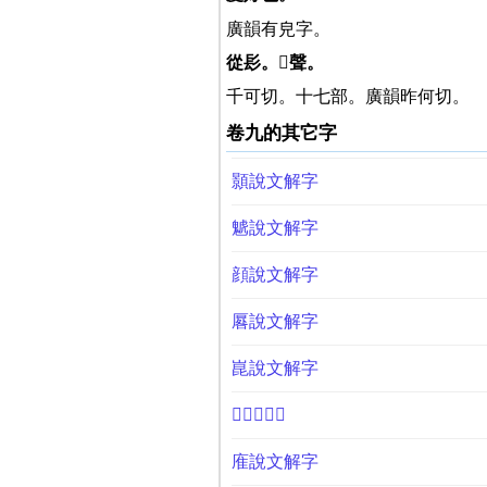
廣韻有皃字。
從髟。𢀩聲。
千可切。十七部。廣韻昨何切。
卷九的其它字
顥說文解字
䰧說文解字
顔說文解字
厬說文解字
崑說文解字
𩑒說文解字
㢈說文解字