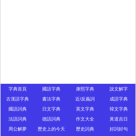
字典首頁
國語字典
康熙字典
說文解字
古漢語字典
書法字典
近/反義詞
成語字典
國語詞典
日文字典
英文字典
韓文字典
法語詞典
德語詞典
作文大全
黃道吉日
周公解夢
歷史上的今天
歷史詞典
好詞好句