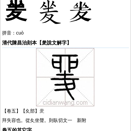
夎
拼音：cuò
清代陳昌治刻本【夎說文解字】
【卷五】【夊部】
夎
拜失容也。從夊坐聲。則臥切文一 新附
卷五的其它字