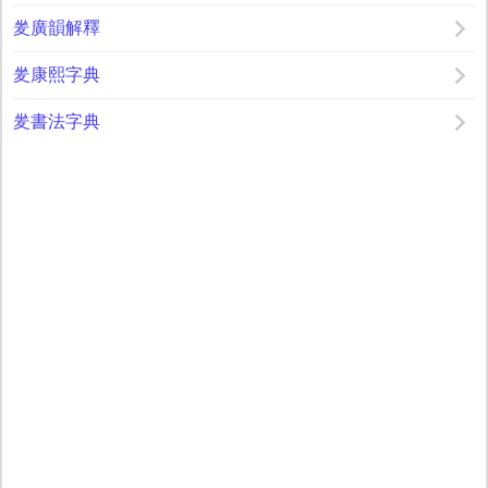
夎廣韻解釋
夎康熙字典
夎書法字典