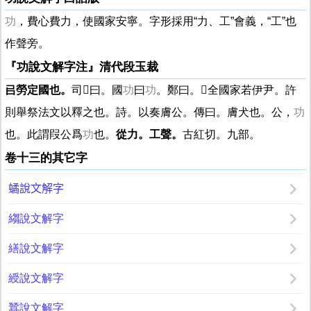
功
，費心費力，使國家安寧。字形採用“力、工”會義，“工”也
作聲旁。
『功說文解字注』清代段玉裁
㠯
勞定國也。
司曰。國
功
曰
功
。鄭曰。
𠈃
全國家若伊尹。許
則舉祭法文以釋之也。詩。以奏膚公。傳曰。膚犬也。公，
功
也。此謂叚公爲
功
也。
從力。工聲。
古紅切。九部。
卷十三的其它字
𧑐說文解字
縐說文解字
繕說文解字
綬說文解字
蠶說文解字