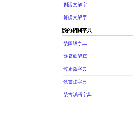
剄說文解字
䏿說文解字
骸的相關字典
骸國語字典
骸廣韻解釋
骸康熙字典
骸書法字典
骸古漢語字典