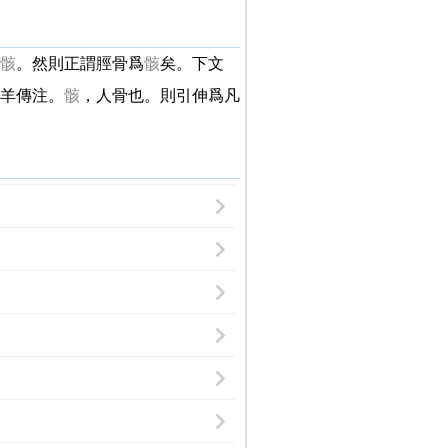
骸
。然則正謂脛骨爲
骸
矣。下文
羊傳注。
骸
，人骨也。則引伸爲凡