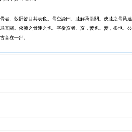
骨者。骹骭皆目其表也。骨空論曰。膝解爲
骸
關。俠膝之骨爲連
爲其關。俠膝之骨連之也。字從亥者。亥，荄也。荄，根也。公
古音在一部。