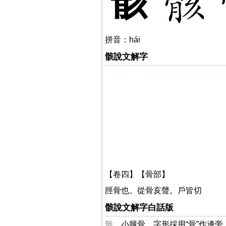
骸
拼音：hái
骸說文解字
【卷四】【骨部】
脛骨也。從骨亥聲。戶皆切
骸說文解字白話版
骸
，小腿骨。字形採用“骨”作邊旁