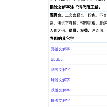
骸說文解字注『清代段玉裁』
脛骨也。
上文言脛也，骹也。不言
雲。連
骸
下爲輔。輔卽
骸
也。膝解
人骨之偁。
從骨。亥聲。
戸皆切。
卷四的其它字
刅說文解字
𤔌說文解字
幽說文解字
胂說文解字
眣說文解字
肝說文解字