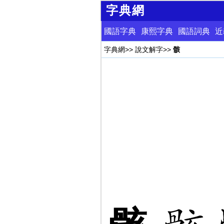
字典網
國語字典
康熙字典
國語詞典
近
字典網
>>
說文解字
>>
骸