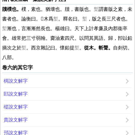
牘樸也。
樸，素也。猶壞也。牘，書版也。
槧
謂書版之素，未
書者也。論衡曰。
𣃔
木爲
槧
。釋名曰。
槧
，版之長三尺者也。
槧
漸也，言漸漸然長也。楊雄曰。天下上計孝廉及內郡衞卒
會。雄常把三寸弱翰。齎油素四尺。以問其異語。歸，卽以鉛
摘次之於
槧
。西京雜記曰。懷鉛提
槧
。
從木。斬聲。
自剡切。
八部。
卷六的其它字
椆說文解字
邼說文解字
樅說文解字
貴說文解字
邘說文解字