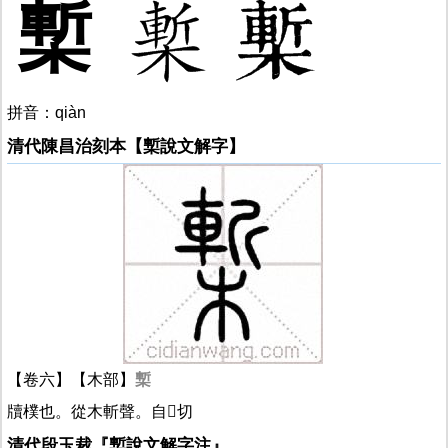
槧
拼音：qiàn
清代陳昌治刻本【槧說文解字】
【卷六】【木部】
槧
牘樸也。從木斬聲。自
𤥎
切
清代段玉裁『槧說文解字注』