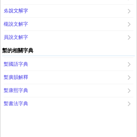
𠂔說文解字
櫳說文解字
員說文解字
槧的相關字典
槧國語字典
槧廣韻解釋
槧康熙字典
槧書法字典