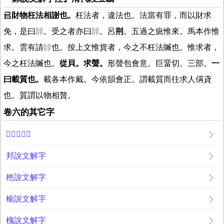
㠯
財物枉法相謝也。
枉法者，違法也。法當有罪，而以財求
免，是曰
賕
。受之者亦曰
賕
。呂
㓝
。五過之疵惟來。馬本作惟
求。雲有請
賕
也。按上文惟貨者，今之不枉法贓也。惟求者，
今之枉法贓也。
從貝。求聲。
形聲包會意。巨畱切。三部。
一
曰載質也。
載各本作戴。今依韻會正。謂載質而往求人偁貣
也。質謂以物相贅。
卷六的其它字
𠂹說文解字
邦說文解字
杝說文解字
榆說文解字
槐說文解字