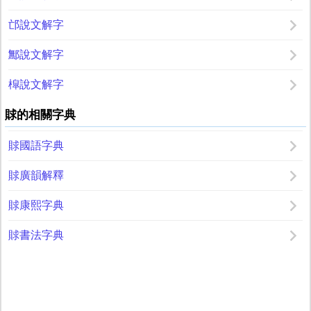
邙說文解字
鄦說文解字
槹說文解字
賕的相關字典
賕國語字典
賕廣韻解釋
賕康熙字典
賕書法字典