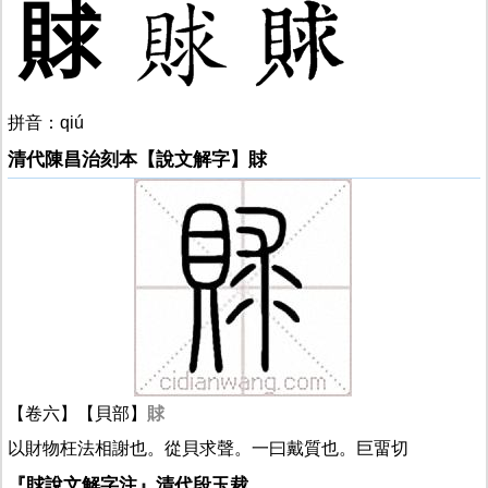
賕
拼音：qiú
清代陳昌治刻本【說文解字】賕
【卷六】【貝部】
賕
以財物枉法相謝也。從貝求聲。一曰戴質也。巨畱切
『賕說文解字注』清代段玉裁