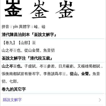
崟
拼音：yín 異體字：崯、碒
清代陳昌治刻本『崟說文解字』
【卷九】【山部】
崟
山之岑
崟
也。從山金聲。魚音切
崟說文解字注『清代段玉裁』
山之岑
崟
也。
子虛賦。岑
崟
參差。日月蔽虧。又楊雄蜀都賦，
張衡南都賦皆有嶜岑字。李善讀爲岑
崟
。
從山。金聲。
魚音
切。七部。
卷九的其它字
縣說文解字