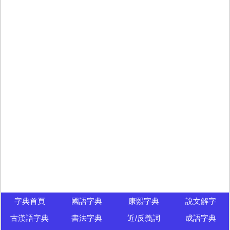
字典首頁
國語字典
康熙字典
說文解字
古漢語字典
書法字典
近/反義詞
成語字典