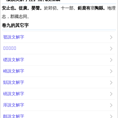
安止也。從廣。嬰聲。
於郢切。十一部。
鉅鹿有
廮
陶縣。
地理
志，郡國志同。
卷九的其它字
峱說文解字
𩔊說文解字
礎說文解字
嶢說文解字
顦說文解字
磽說文解字
厞說文解字
㩻說文解字