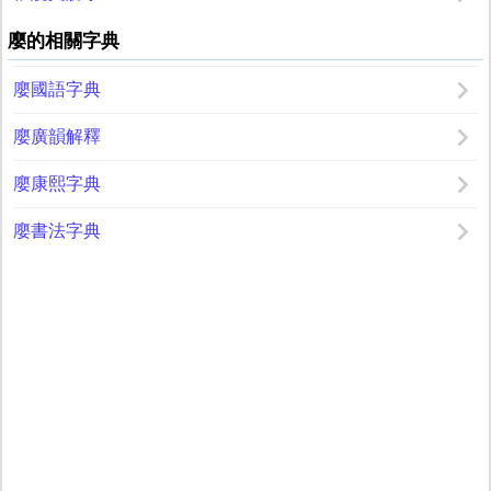
廮的相關字典
廮國語字典
廮廣韻解釋
廮康熙字典
廮書法字典