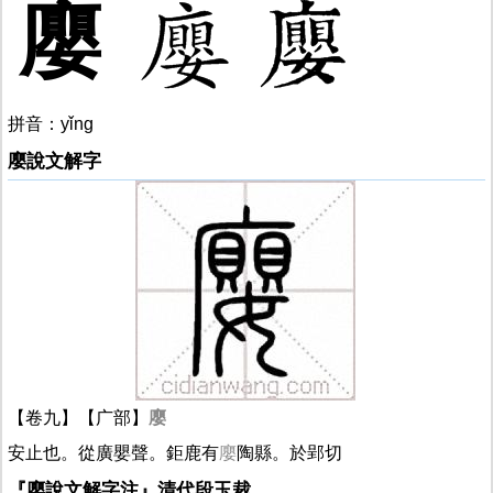
廮
拼音：yǐng
廮說文解字
【卷九】【广部】
廮
安止也。從廣嬰聲。鉅鹿有
廮
陶縣。於郢切
『廮說文解字注』清代段玉裁