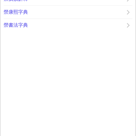
禜康熙字典
禜書法字典