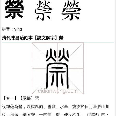
禜
拼音：yíng
清代陳昌治刻本【說文解字】禜
【卷一】【示部】
禜
設緜蕝爲營，以禳風雨、雪霜、水旱、癘疫於日月星辰山川
也。從示，榮省聲。一曰
禜
、衞，使災不生。《禮記》曰：