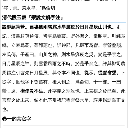
“雩，
禜
。祭水旱。”爲命切
清代段玉裁『禜說文解字注』
設緜蕝爲營。
㠯
禳風雨雪霜水旱厲疫於日月星辰山川也。
史
記，漢書叔孫通傳。皆雲爲緜蕞。野外習之。韋昭雲。引繩爲
緜。立表爲蕞。蕞卽蕝也。詳艸部。凡環帀爲營。
禜
營曡韻。
左氏傳。子産曰。山川之神。則水旱癘疫之災。於是乎
禜
之。
日月星辰之神。則雪霜風雨之不時。於是乎
禜
之。許與鄭司農
周禮注引皆先日月星辰。與今本不同也。
從示。從營省聲。
下
從字，度他字下皆當有。後人刪之。爲命切。十一部。
一曰
禜
，
逗。
衞使災不生。
此字義之別說也。上言禳之於已至。此
言禦之於未來。鉉本此下引禮記雩
禜
祭水旱。誤用鍇語爲正文
也。
卷一的其它字