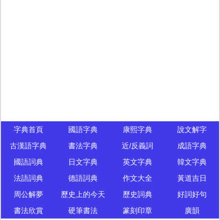
字典首頁
國語字典
康熙字典
說文解字
古漢語字典
書法字典
近/反義詞
成語字典
國語詞典
日文字典
英文字典
韓文字典
法語詞典
德語詞典
作文大全
黃道吉日
周公解夢
歷史上的今天
歷史詞典
好詞好句
書法欣賞
硬筆書法
篆刻印章
廣韻